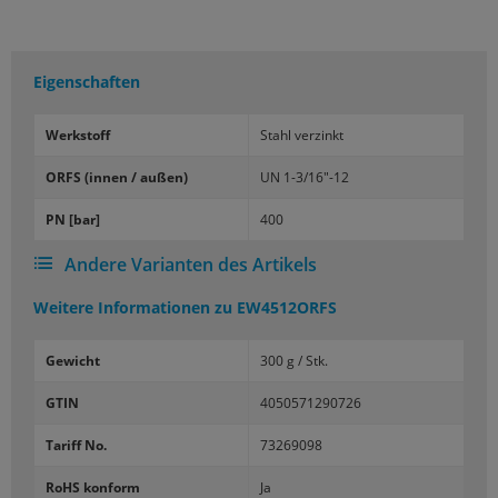
Eigenschaften
Werk­stoff
Stahl ver­zinkt
ORFS (innen / außen)
UN 1-3/16"-12
PN [bar]
400
Andere Varianten des Artikels
Weitere Informationen zu
EW4512ORFS
Gewicht
300 g / Stk.
GTIN
4050571290726
Tariff No.
73269098
RoHS konform
Ja