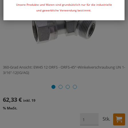
Unsere Produkte und Waren sind grundsätzlich nur für die industrielle
und gewerbliche Verwendung bestimmt.
360-Grad Ansicht: EW45 12 ORFS - ORFS-45°-Winkelverschraubung UN 1-
3/16"-12(IG/AG)
62,33 €
inkl. 19
% MwSt.
Stk.