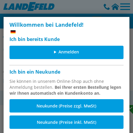
Willkommen bei Landefeld!
45° ORFS-Winkelverschraubungen mit Überwurfmutter, ORFS
Ich bin bereits Kunde
ORFS-45°-Winkelverschraubung UN
Anmelden
1-3/16"-12(IG/AG)
Artikelnummer:
EW45 12 ORFS
Ich bin ein Neukunde
Andere Varianten des Artikels
Sie können in unserem Online-Shop auch ohne
Anmeldung bestellen.
Bei Ihrer ersten Bestellung legen
wir Ihnen automatisch ein Kundenkonto an.
MwSt.
Neukunde (Preise zzgl. MwSt)
Neukunde (Preise inkl. MwSt)