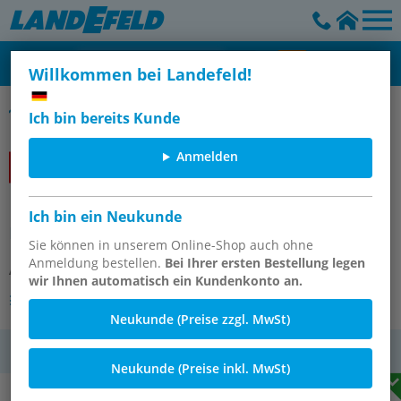
Willkommen bei Landefeld!
Packbänder - tesapack
Ich bin bereits Kunde
Anmelden
Packband tesapack 4124, braun, 50
Ich bin ein Neukunde
mm / 66 mtr.
Sie können in unserem Online-Shop auch ohne
Anmeldung bestellen.
Bei Ihrer ersten Bestellung legen
Artikelnummer:
TESA P4124 50X66B
wir Ihnen automatisch ein Kundenkonto an.
Andere Varianten des Artikels
Neukunde (Preise zzgl. MwSt)
MwSt.
Neukunde (Preise inkl. MwSt)