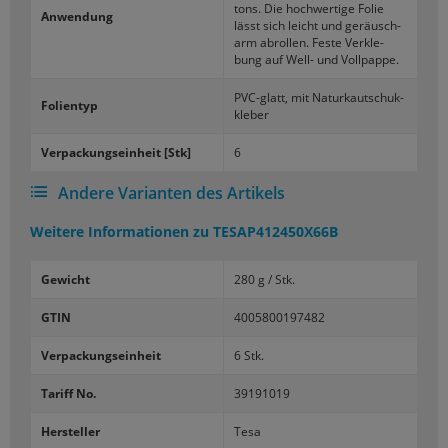
tons. Die hoch­wer­ti­ge Folie
An­wen­dung
lässt sich leicht und ge­räusch­
arm ab­rol­len. Feste Ver­kle­
bung auf Well- und Voll­pap­pe.
PVC-​glatt, mit Na­tur­kau­tschuk­
Fo­li­en­typ
kle­ber
Ver­pa­ckungs­ein­heit [Stk]
6
Andere Varianten des Artikels
Weitere Informationen zu
TESAP412450X66B
Gewicht
280 g / Stk.
GTIN
4005800197482
Verpackungseinheit
6 Stk.
Tariff No.
39191019
Hersteller
Tesa