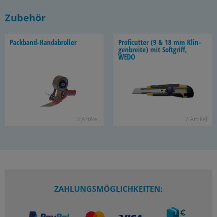
Zubehör
Packband-​Handabroller
Pro­fi­cut­ter (9 & 18 mm Klin­
gen­brei­te) mit Soft­griff,
WEDO
3 Ar­ti­kel
7 Ar­ti­kel
ZAHLUNGSMÖGLICHKEITEN: