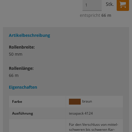
Stk.
entspricht
66 m
Artikelbeschreibung
Rollenbreite:
50 mm
Rollenlänge:
66 m
Eigenschaften
braun
Farbe
Aus­füh­rung
te­sa­pack 4124
Für den Ver­schluss von mit­tel­
schwe­ren bis schwe­ren Kar­