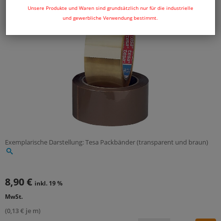
Unsere Produkte und Waren sind grundsätzlich nur für die industrielle
und gewerbliche Verwendung bestimmt.
Exemplarische Darstellung: Tesa Packbänder (transparent und braun)
8,90 €
inkl. 19 %
MwSt.
(0,13 € je m)