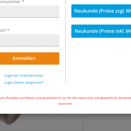
ennummer
*
inkl. MwSt.
Neukunde (Preise zzgl. M
2,99 €
inkl. 19
(0,05 € je m)
ort
*
Neukunde (Preise inkl. M
Menge
entspric
Anmelden
Sofort lieferbar
In den Wa
Login als Unterbenutzer
Login-Daten vergessen?
ere Produkte und Waren sind grundsätzlich nur für die industrielle und gewerbliche Verwen
bestimmt.