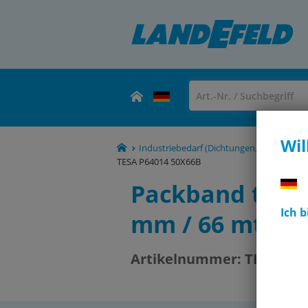
Wil
Industriebedarf (Dichtungen, Schmiermitt
TESA P64014 50X66B
Packband tesap
Ich 
mm / 66 mtr.
Artikelnummer:
TESA P64