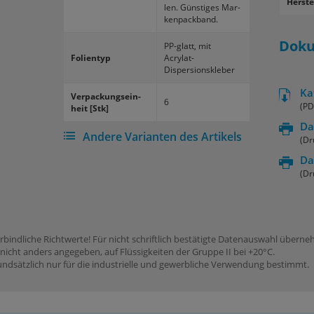
Herste
len. Güns­ti­ges Mar­
ken­pack­band.
Dok
PP-​glatt, mit
Fo­li­en­typ
Acrylat-​
Dispersionskleber
Ka
Ver­pa­ckungs­ein­
6
(PD
heit [Stk]
Da
Andere Varianten des Artikels
(Dr
Da
(Dr
rbindliche Richtwerte! Für nicht schriftlich bestätigte Datenauswahl übern
icht anders angegeben, auf Flüssigkeiten der Gruppe II bei +20°C.
dsätzlich nur für die industrielle und gewerbliche Verwendung bestimmt.