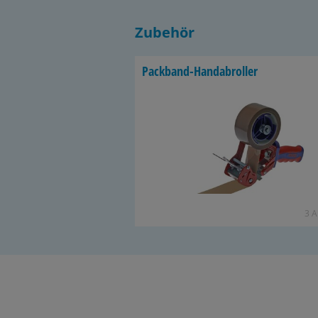
Zubehör
Packband-​Handabroller
3 Ar