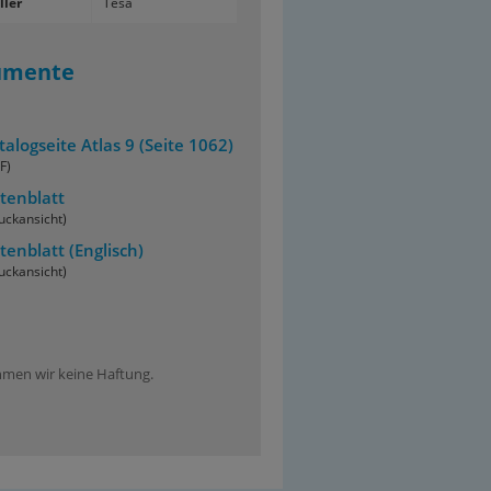
ller
Tesa
umente
talogseite Atlas 9 (Seite 1062)
F)
tenblatt
uckansicht)
tenblatt
(Englisch)
uckansicht)
ehmen wir keine Haftung.