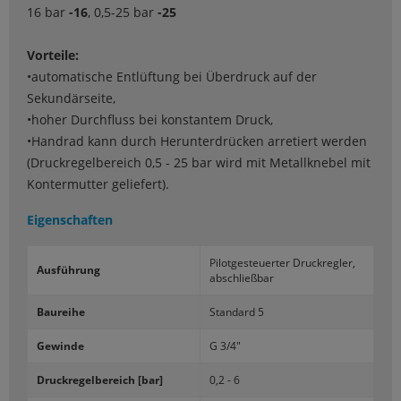
16 bar
-16
, 0,5-25 bar
-25
Vorteile:
•automatische Entlüftung bei Überdruck auf der
Sekundärseite,
•hoher Durchfluss bei konstantem Druck,
•Handrad kann durch Herunterdrücken arretiert werden
(Druckregelbereich 0,5 - 25 bar wird mit Metallknebel mit
Kontermutter geliefert).
Eigenschaften
Pi­lot­ge­steu­er­ter Druck­reg­ler,
Aus­füh­rung
ab­schließ­bar
Bau­rei­he
Stan­dard 5
Ge­win­de
G 3/4"
Druck­re­gel­be­reich [bar]
0,2 - 6