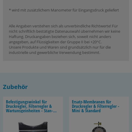
* wird mit zusätzlichem Manometer für Eingangsdruck geliefert
Alle Angaben verstehen sich als unverbindliche Richtwerte! Für
nicht schriftlich bestätigte Datenauswahl übernehmen wir keine
Haftung. Druckangaben beziehen sich, soweit nicht anders
angegeben, auf Flüssigkeiten der Gruppe II bei +20°C.
Unsere Produkte und Waren sind grundsätzlich nur für die
industrielle und gewerbliche Verwendung bestimmt.
Zubehör
Be­fes­ti­gungs­win­kel für
Ersatz-​Membranen für
Druck­reg­ler, Fil­ter­reg­ler &
Druck­reg­ler & Fil­ter­reg­ler -
War­t­uns­gein­hei­ten - Stan­
Mini & Stan­dard
dard