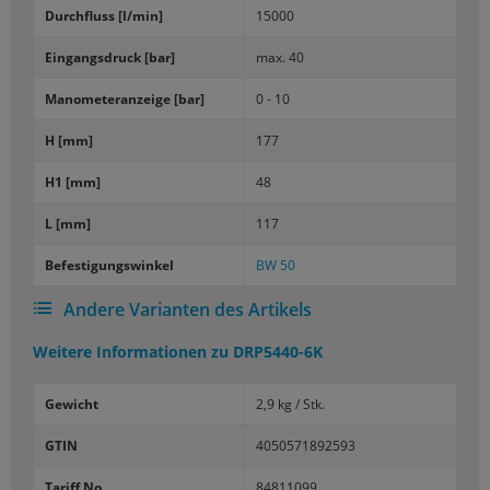
Durch­fluss [l/min]
15000
Ein­gangs­druck [bar]
max. 40
Ma­no­me­ter­an­zei­ge [bar]
0 - 10
H [mm]
177
H1 [mm]
48
L [mm]
117
Be­fes­ti­gungs­win­kel
BW 50
Andere Varianten des Artikels
Weitere Informationen zu
DRP5440-6K
Gewicht
2,9 kg / Stk.
GTIN
4050571892593
Tariff No.
84811099