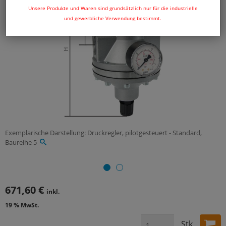
Unsere Produkte und Waren sind grundsätzlich nur für die industrielle
und gewerbliche Verwendung bestimmt.
Exemplarische Darstellung: Druckregler, pilotgesteuert - Standard,
Baureihe 5
671,60 €
inkl.
19 % MwSt.
Stk.