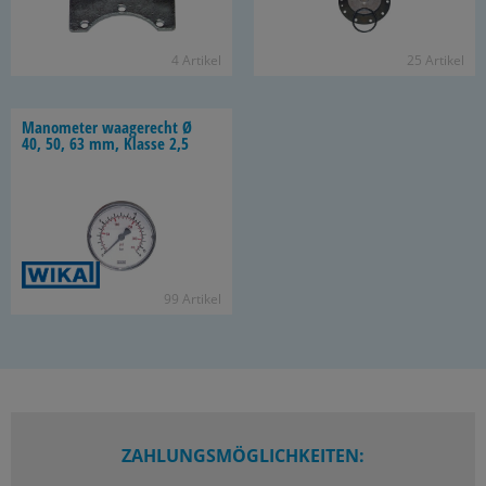
4 Ar­ti­kel
25 Ar­ti­kel
Ma­no­me­ter waa­ge­recht Ø
40, 50, 63 mm, Klas­se 2,5
99 Ar­ti­kel
ZAHLUNGSMÖGLICHKEITEN: