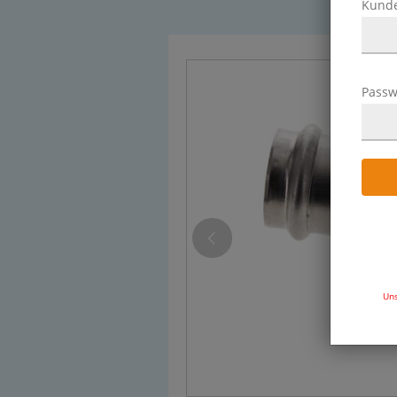
Kund
Passw
Uns