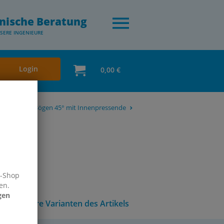
nische Beratung
SERE INGENIEURE
Login
0,00 €
15-54 mm)
Bögen 45° mit Innenpressende
e-Shop
en.
gen
Andere Varianten des Artikels