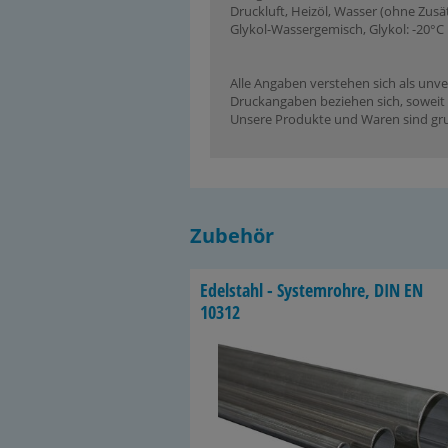
Druckluft, Heizöl, Wasser (ohne Zusä
Glykol-Wassergemisch, Glykol: -20°C 
Alle Angaben verstehen sich als unve
Druckangaben beziehen sich, soweit n
Unsere Produkte und Waren sind grun
Zubehör
Edel­stahl - Sys­tem­roh­re, DIN EN
10312