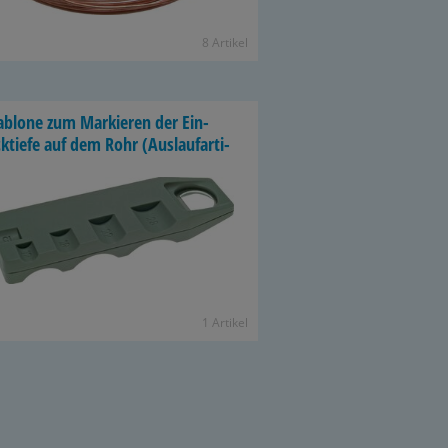
8 Ar­ti­kel
­blo­ne zum Mar­kie­ren der Ein­
k­tie­fe auf dem Rohr (Aus­lauf­ar­ti­
1 Ar­ti­kel