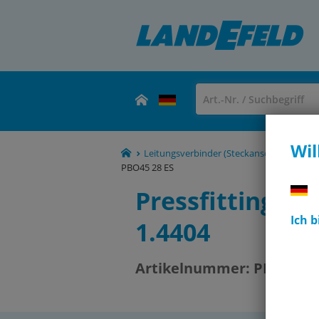
Wil
Leitungsverbinder (Steckanschlüsse, Ver
PBO45 28 ES
Pressfitting, 4
Ich 
1.4404
Artikelnummer:
PBO45 28