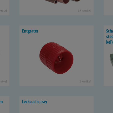
­ti­kel
16 Ar­ti­kel
Ent­gra­ter
Scha
stec
kel)
­ti­kel
3 Ar­ti­kel
en
Leck­such­spray