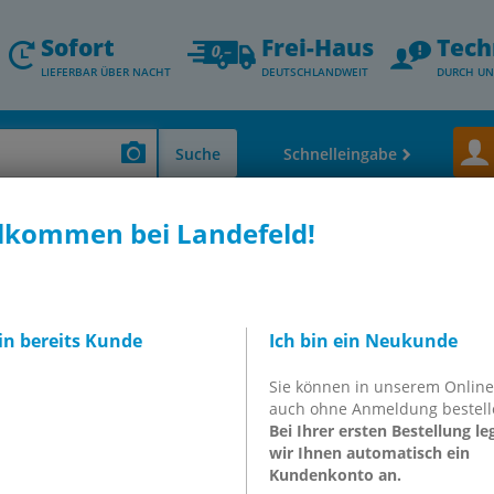
Sofort
Frei-Haus
Tech
LIEFERBAR ÜBER NACHT
DEUTSCHLANDWEIT
DURCH UN
Suche
Schnelleingabe
lkommen bei Landefeld!
schraubungen & Schlauchtüllen)
Pressfittings aus Kupfer und Edelstahl (
5° Bogen, 28mm innen,
bin bereits Kunde
Ich bin ein Neukunde
Sie können in unserem Onlin
auch ohne Anmeldung bestell
 ES
Bei Ihrer ersten Bestellung le
wir Ihnen automatisch ein
Kundenkonto an.