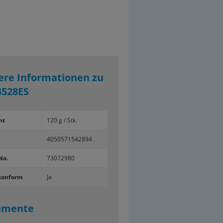
ere Informationen zu
528ES
ht
120 g / Stk.
4050571542894
No.
73072980
konform
Ja
umente