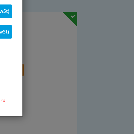
wSt)
19 % MwSt.
wSt)
Stk.
renkorb
dung