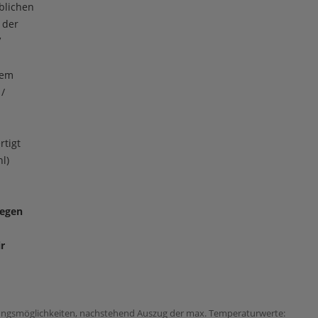
blichen
 der
V
hem
/
rtigt
l)
wegen
r
ungsmöglichkeiten, nachstehend Auszug der max. Temperaturwerte: