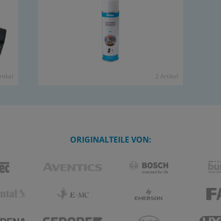
­ti­kel
2 Ar­ti­kel
ORIGINALTEILE VON: