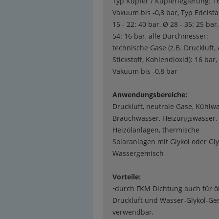
Typ Kupfer / Kupferlegierung: 16
Vakuum bis -0,8 bar, Typ Edelsta
15 - 22: 40 bar, Ø 28 - 35: 25 bar,
54: 16 bar, alle Durchmesser:
technische Gase (z.B. Druckluft,
Stickstoff, Kohlendioxid): 16 bar,
Vakuum bis -0,8 bar
Anwendungsbereiche:
Druckluft, neutrale Gase, Kühlwa
Brauchwasser, Heizungswasser,
Heizölanlagen, thermische
Solaranlagen mit Glykol oder Gly
Wassergemisch
Vorteile:
•durch FKM Dichtung auch für öl
Druckluft und Wasser-Glykol-G
verwendbar,