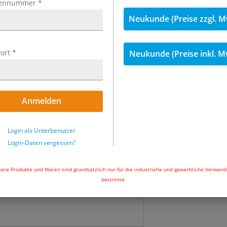
ennummer
*
inkl. MwSt.
Neukunde (Preise zzgl. M
41,91 €
inkl. 
ort
*
Neukunde (Preise inkl. M
Menge
Sofort lieferbar
Anmelden
In den Wa
Login als Unterbenutzer
Login-Daten vergessen?
ere Produkte und Waren sind grundsätzlich nur für die industrielle und gewerbliche Verwen
bestimmt.