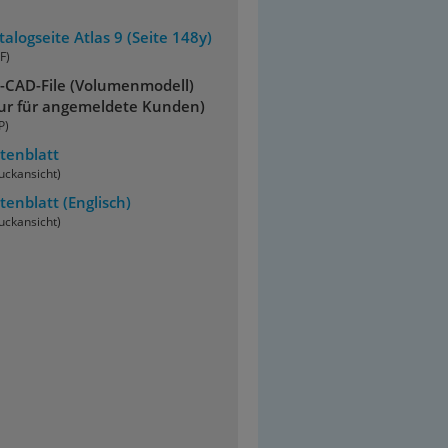
talogseite Atlas 9 (Seite 148y)
F)
-CAD-File (Volumenmodell)
ur für angemeldete Kunden)
P)
tenblatt
uckansicht)
tenblatt
(Englisch)
uckansicht)