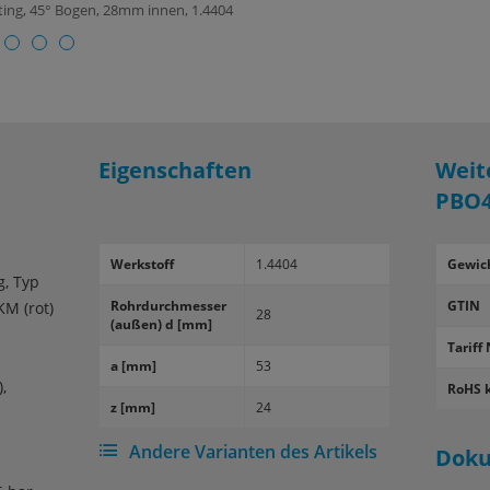
tting, 45° Bogen, 28mm innen, 1.4404
Eigenschaften
Weit
PBO4
Werk­stoff
1.4404
Gewic
g, Typ
Rohr­durch­mes­ser
GTIN
KM (rot)
28
(außen) d [mm]
Tariff 
a [mm]
53
,
RoHS 
z [mm]
24
Andere Varianten des Artikels
Dok