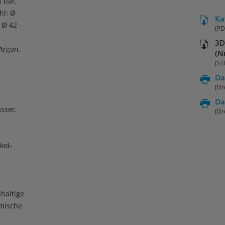
 bar,
hl: Ø
Ka
 Ø 42 -
(PD
3D
 Argon,
(N
(ST
Da
(Dr
Da
sser,
(Dr
kol-
haltige
emische