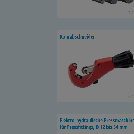
7 Ar
Rohr­ab­schnei­der
8 Ar
Elektro-​hydraulische Press­ma­schi­n
für Press­fit­tings, Ø 12 bis 54 mm