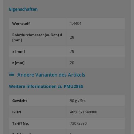
Eigenschaften
Werk­stoff
1.4404
Rohr­durch­mes­ser (außen) d
28
[mm]
a [mm]
78
z [mm]
20
Andere Varianten des Artikels
Weitere Informationen zu
PMU28ES
Gewicht
90 g / Stk.
GTIN
4050571548988
Tariff No.
73072980