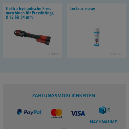
Elektro-​hydraulische Press­
Leck­such­spray
ma­schi­nen für Press­fit­tings,
Ø 12 bis 54 mm
3 Ar­ti­kel
2 Ar­ti­kel
ZAHLUNGSMÖGLICHKEITEN:
NACHNAHME