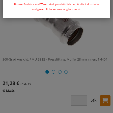
Unsere Produkte und Waren sind grundsätzlich nur für die industrielle
und gewerbliche Verwendung bestimmt.
360-Grad Ansicht: PMU 28 ES - Pressfitting, Muffe, 28mm innen, 1.4404
21,28 €
inkl. 19
% MwSt.
Stk.