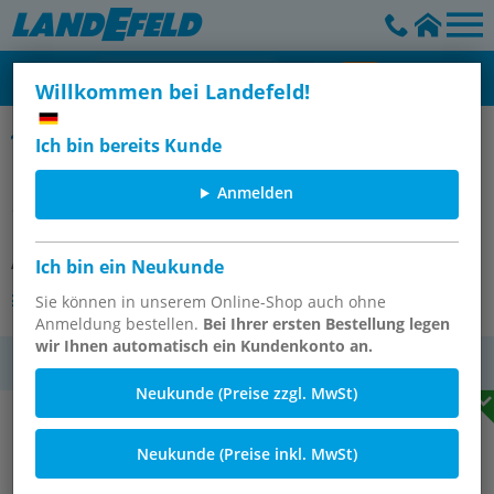
Willkommen bei Landefeld!
Muffen mit Innenpressende
Ich bin bereits Kunde
Pressfitting, Muffe, 28mm innen,
Anmelden
1.4404
Artikelnummer:
PMU 28 ES
Ich bin ein Neukunde
Andere Varianten des Artikels
Sie können in unserem Online-Shop auch ohne
Anmeldung bestellen.
Bei Ihrer ersten Bestellung legen
wir Ihnen automatisch ein Kundenkonto an.
MwSt.
Neukunde (Preise zzgl. MwSt)
Neukunde (Preise inkl. MwSt)