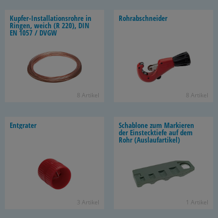
Kupfer-​Installationsrohre in
Rohr­ab­schnei­der
Rin­gen, weich (R 220), DIN
EN 1057 / DVGW
8 Ar­ti­kel
8 Ar­ti­kel
Ent­gra­ter
Scha­blo­ne zum Mar­kie­ren
der Ein­steck­tie­fe auf dem
Rohr (Aus­lauf­ar­ti­kel)
3 Ar­ti­kel
1 Ar­ti­kel