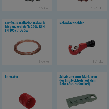
7 Ar­ti­kel
16 Ar­ti­kel
Kupfer-​Installationsrohre in
Rohr­ab­schnei­der
Rin­gen, weich (R 220), DIN
EN 1057 / DVGW
8 Ar­ti­kel
8 Ar­ti­kel
Ent­gra­ter
Scha­blo­ne zum Mar­kie­ren
der Ein­steck­tie­fe auf dem
Rohr (Aus­lauf­ar­ti­kel)