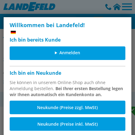
Willkommen bei Landefeld!
Übergangsmuffen mit Innenpressende & Innengewinde
Ich bin bereits Kunde
Pressfitting, Übergangsmuffe
Anmelden
54mm innen / Rp 1-1/2" IG
Artikelnummer:
PGAI 11254 CU
Ich bin ein Neukunde
Andere Varianten des Artikels
Sie können in unserem Online-Shop auch ohne
Anmeldung bestellen.
Bei Ihrer ersten Bestellung legen
wir Ihnen automatisch ein Kundenkonto an.
MwSt.
Neukunde (Preise zzgl. MwSt)
Neukunde (Preise inkl. MwSt)