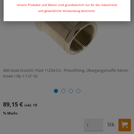
Unsere Produkte und Waren sind grundsätzlich nur für die industrielle
und gewerbliche Verwendung bestimmt.
360-Grad Ansicht: PGAI 11254 CU - Pressfitting, Übergangsmuffe 54mm
innen / Rp 1-1/2" IG
89,15 €
inkl. 19
% MwSt.
Stk.