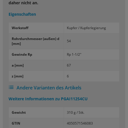
daher nicht an.
Eigenschaften
Werk­stoff
Kup­fer / Kup­fer­le­gie­rung
Rohr­durch­mes­ser (außen) d
54
[mm]
Ge­win­de Rp
Rp 1-1/2"
a [mm]
67
z [mm]
6
Andere Varianten des Artikels
Weitere Informationen zu
PGAI11254CU
Gewicht
310 g / Stk.
GTIN
4050571546083