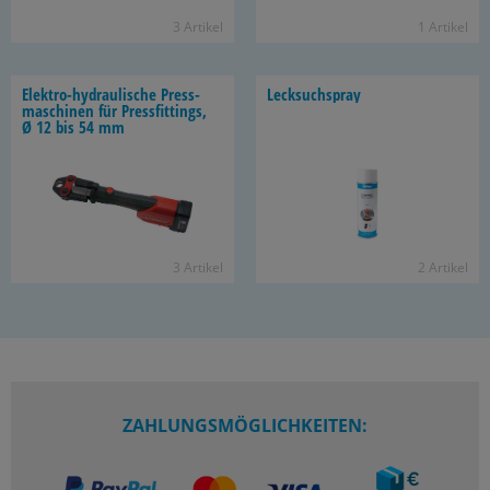
3 Ar­ti­kel
1 Ar­ti­kel
Elektro-​hydraulische Press­
Leck­such­spray
ma­schi­nen für Press­fit­tings,
Ø 12 bis 54 mm
3 Ar­ti­kel
2 Ar­ti­kel
ZAHLUNGSMÖGLICHKEITEN: