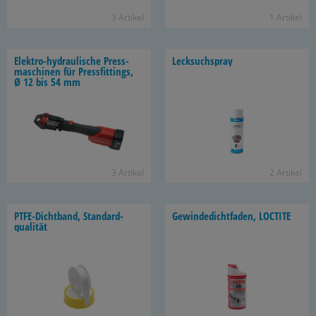
3 Ar­ti­kel
1 Ar­ti­kel
Elektro-​hydraulische Press­
Leck­such­spray
ma­schi­nen für Press­fit­tings,
Ø 12 bis 54 mm
3 Ar­ti­kel
2 Ar­ti­kel
PTFE-​Dichtband, Stan­dard­
Ge­win­de­dicht­fa­den, LOC­TI­TE
qua­li­tät