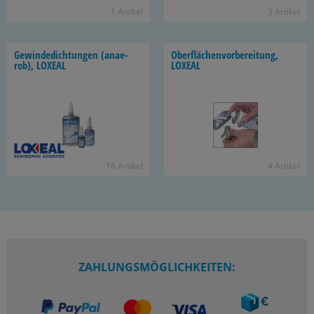
1 Ar­ti­kel
3 Ar­ti­kel
Ge­win­de­dich­tun­gen (an­ae­
Ober­flä­chen­vor­be­rei­tung,
rob), LO­XE­AL
LO­XE­AL
16 Ar­ti­kel
4 Ar­ti­kel
ZAHLUNGSMÖGLICHKEITEN: