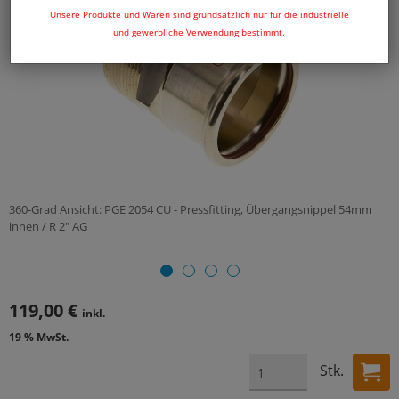
Unsere Produkte und Waren sind grundsätzlich nur für die industrielle
und gewerbliche Verwendung bestimmt.
360-Grad Ansicht: PGE 2054 CU - Pressfitting, Übergangsnippel 54mm
innen / R 2" AG
119,00 €
inkl.
19 % MwSt.
Stk.