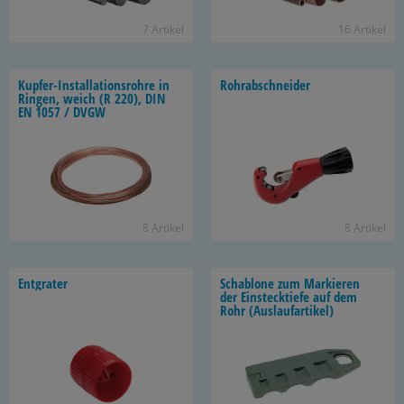
7 Ar­ti­kel
16 Ar­ti­kel
Kupfer-​Installationsrohre in
Rohr­ab­schnei­der
Rin­gen, weich (R 220), DIN
EN 1057 / DVGW
8 Ar­ti­kel
8 Ar­ti­kel
Ent­gra­ter
Scha­blo­ne zum Mar­kie­ren
der Ein­steck­tie­fe auf dem
Rohr (Aus­lauf­ar­ti­kel)