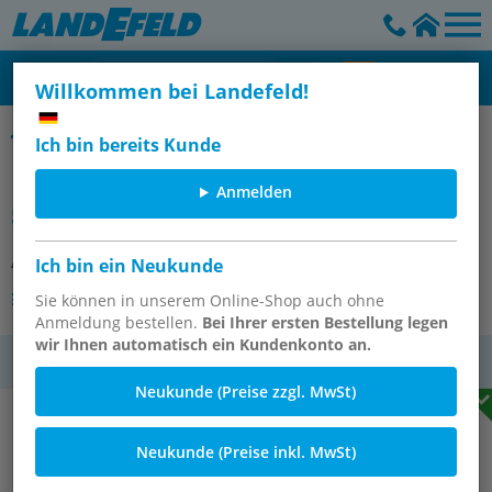
Willkommen bei Landefeld!
Übergangsnippel mit Innenpressende & Außengewinde
Ich bin bereits Kunde
Pressfitting, Übergangsnippel
Anmelden
54mm innen / R 2" AG
Artikelnummer:
PGE 2054 CU
Ich bin ein Neukunde
Andere Varianten des Artikels
Sie können in unserem Online-Shop auch ohne
Anmeldung bestellen.
Bei Ihrer ersten Bestellung legen
wir Ihnen automatisch ein Kundenkonto an.
MwSt.
Neukunde (Preise zzgl. MwSt)
Neukunde (Preise inkl. MwSt)