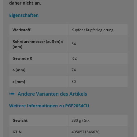
daher nicht an.
Eigenschaften
Werk­stoff
Kup­fer / Kup­fer­le­gie­rung
Rohr­durch­mes­ser (außen) d
54
[mm]
Ge­win­de R
R 2"
a [mm]
74
z [mm]
30
Andere Varianten des Artikels
Weitere Informationen zu
PGE2054CU
Gewicht
330 g / Stk.
GTIN
4050571546670