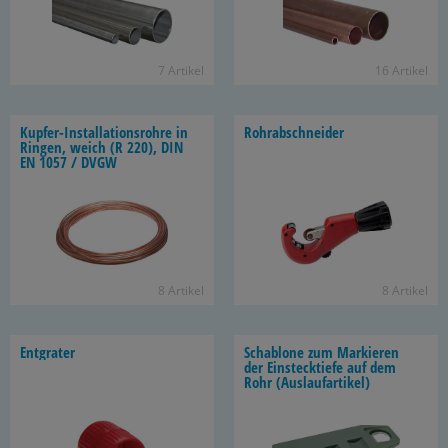
7 Ar­ti­kel
16 Ar­ti­kel
Kupfer-​Installationsrohre in
Rohr­ab­schnei­der
Rin­gen, weich (R 220), DIN
EN 1057 / DVGW
8 Ar­ti­kel
8 Ar­ti­kel
Ent­gra­ter
Scha­blo­ne zum Mar­kie­ren
der Ein­steck­tie­fe auf dem
Rohr (Aus­lauf­ar­ti­kel)