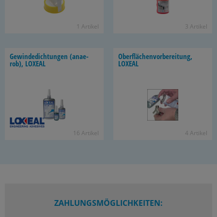
1 Ar­ti­kel
3 Ar­ti­kel
Ge­win­de­dich­tun­gen (an­ae­
Ober­flä­chen­vor­be­rei­tung,
rob), LO­XE­AL
LO­XE­AL
16 Ar­ti­kel
4 Ar­ti­kel
ZAHLUNGSMÖGLICHKEITEN: