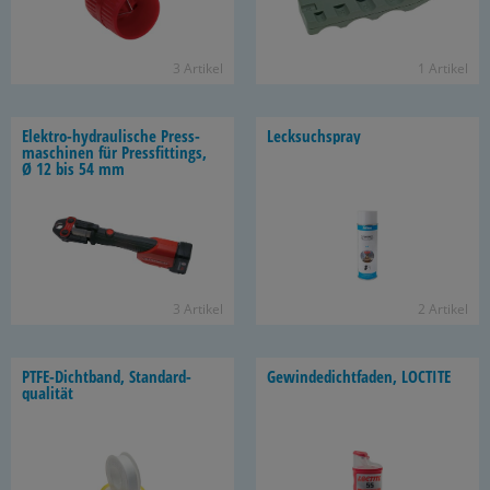
3 Ar­ti­kel
1 Ar­ti­kel
Elektro-​hydraulische Press­
Leck­such­spray
ma­schi­nen für Press­fit­tings,
Ø 12 bis 54 mm
3 Ar­ti­kel
2 Ar­ti­kel
PTFE-​Dichtband, Stan­dard­
Ge­win­de­dicht­fa­den, LOC­TI­TE
qua­li­tät