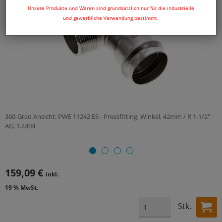
Unsere Produkte und Waren sind grundsätzlich nur für die industrielle
und gewerbliche Verwendung bestimmt.
360-Grad Ansicht: PWE 11242 ES - Pressfitting, Winkel, 42mm / R 1-1/2"
AG, 1.4404
159,09 €
inkl.
19 % MwSt.
Stk.