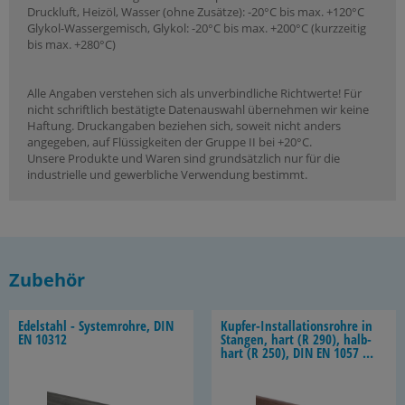
Druckluft, Heizöl, Wasser (ohne Zusätze): -20°C bis max. +120°C
Glykol-Wassergemisch, Glykol: -20°C bis max. +200°C (kurzzeitig
bis max. +280°C)
Alle Angaben verstehen sich als unverbindliche Richtwerte! Für
nicht schriftlich bestätigte Datenauswahl übernehmen wir keine
Haftung. Druckangaben beziehen sich, soweit nicht anders
angegeben, auf Flüssigkeiten der Gruppe II bei +20°C.
Unsere Produkte und Waren sind grundsätzlich nur für die
industrielle und gewerbliche Verwendung bestimmt.
Zubehör
Edel­stahl - Sys­tem­roh­re, DIN
Kupfer-​Installationsrohre in
EN 10312
Stan­gen, hart (R 290), halb­
hart (R 250), DIN EN 1057 /
DVGW