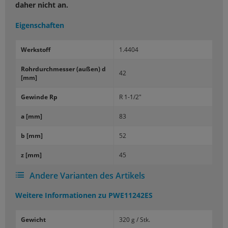
daher nicht an.
Eigenschaften
Werk­stoff
1.4404
Rohr­durch­mes­ser (außen) d
42
[mm]
Ge­win­de Rp
R 1-1/2"
a [mm]
83
b [mm]
52
z [mm]
45
Andere Varianten des Artikels
Weitere Informationen zu
PWE11242ES
Gewicht
320 g / Stk.