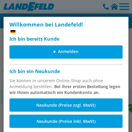
Willkommen bei Landefeld!
Winkel 90° mit Innenpressende & Außengewinde
Ich bin bereits Kunde
Pressfitting, Winkel, 42mm / R 1-
Anmelden
1/2" AG, 1.4404
Artikelnummer:
PWE 11242 ES
Ich bin ein Neukunde
Andere Varianten des Artikels
Sie können in unserem Online-Shop auch ohne
Anmeldung bestellen.
Bei Ihrer ersten Bestellung legen
wir Ihnen automatisch ein Kundenkonto an.
MwSt.
Neukunde (Preise zzgl. MwSt)
Neukunde (Preise inkl. MwSt)