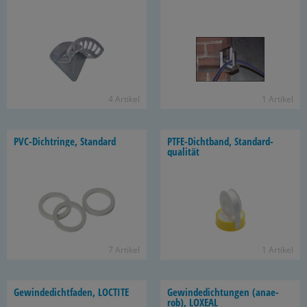
4 Ar­ti­kel
1 Ar­ti­kel
PVC-​Dichtringe, Stan­dard
PTFE-​Dichtband, Stan­dard­
qua­li­tät
7 Ar­ti­kel
1 Ar­ti­kel
Ge­win­de­dicht­fa­den, LOC­TI­TE
Ge­win­de­dich­tun­gen (an­ae­
rob), LO­XE­AL