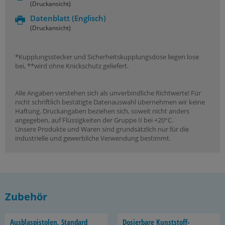
(Druckansicht)
Datenblatt
(Englisch)
(Druckansicht)
*Kupplungsstecker und Sicherheitskupplungsdose liegen lose
bei, **wird ohne Knickschutz geliefert.
Alle Angaben verstehen sich als unverbindliche Richtwerte! Für
nicht schriftlich bestätigte Datenauswahl übernehmen wir keine
Haftung. Druckangaben beziehen sich, soweit nicht anders
angegeben, auf Flüssigkeiten der Gruppe II bei +20°C.
Unsere Produkte und Waren sind grundsätzlich nur für die
industrielle und gewerbliche Verwendung bestimmt.
Zubehör
Aus­blas­pis­to­len, Stan­dard
Do­sier­ba­re Kunststoff-​