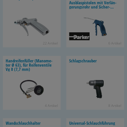
Ausblaspistolen mit Ver­län­
ge­rungs­rohr und Si­cher­
heits­dü­se
22 Ar­ti­kel
6 Ar­ti­kel
Hand­rei­fen­fül­ler (Ma­no­me­
Schlag­schrau­ber
ter Ø 63), für Rei­fen­ven­ti­le
Vg 8 (7,7 mm)
4 Ar­ti­kel
8 Ar­ti­kel
Wand­schlauch­hal­ter
Universal-​Schlauchführung