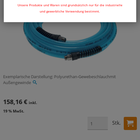
Unsere Produkte und Waren sind grundsätzlich nur für die industrielle
und gewerbliche Verwendung bestimmt.
Exemplarische Darstellung: Polyurethan-Gewebeschlauchmit
Außengewinde
158,16 €
inkl.
19 % MwSt.
Stk.