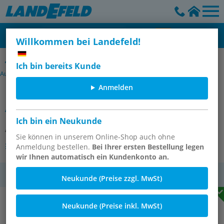
Willkommen bei Landefeld!
Polyurethan-Schlauchsets mit CEJN-Kupplungen NW 7,2 /
Ich bin bereits Kunde
Außengewinde
Anmelden
PUR-Schlauchset, 15 mtr., mit
Außengewinde, G 3/8"
Ich bin ein Neukunde
Artikelnummer:
TXPU 389-15
Sie können in unserem Online-Shop auch ohne
Andere Varianten des Artikels
Anmeldung bestellen.
Bei Ihrer ersten Bestellung legen
wir Ihnen automatisch ein Kundenkonto an.
MwSt.
Neukunde (Preise zzgl. MwSt)
Neukunde (Preise inkl. MwSt)