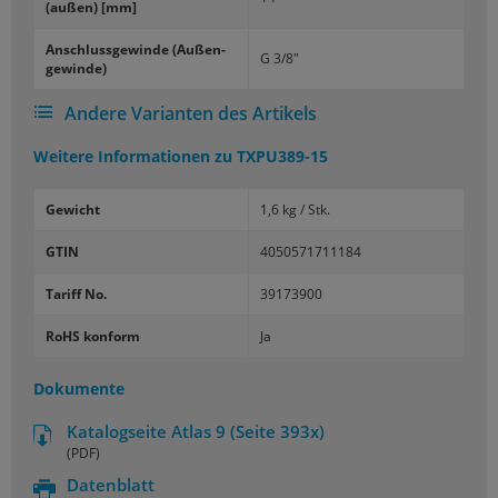
(außen) [mm]
An­schluss­ge­win­de (Au­ßen­
G 3/8"
ge­win­de)
Andere Varianten des Artikels
Weitere Informationen zu
TXPU389-15
Gewicht
1,6 kg / Stk.
GTIN
4050571711184
Tariff No.
39173900
RoHS konform
Ja
Dokumente
Katalogseite Atlas 9 (Seite 393x)
(PDF)
Datenblatt