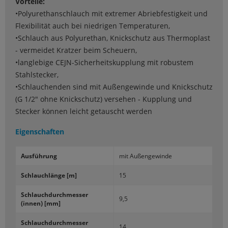
Vorteile:
•Polyurethanschlauch mit extremer Abriebfestigkeit und
Flexibilität auch bei niedrigen Temperaturen,
•Schlauch aus Polyurethan, Knickschutz aus Thermoplast
- vermeidet Kratzer beim Scheuern,
•langlebige CEJN-Sicherheitskupplung mit robustem
Stahlstecker,
•Schlauchenden sind mit Außengewinde und Knickschutz
(G 1/2" ohne Knickschutz) versehen - Kupplung und
Stecker können leicht getauscht werden
Eigenschaften
Aus­füh­rung
mit Au­ßen­ge­win­de
Schlauch­län­ge [m]
15
Schlauch­durch­mes­ser
9,5
(innen) [mm]
Schlauch­durch­mes­ser
14