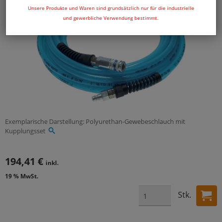
Unsere Produkte und Waren sind grundsätzlich nur für die industrielle
und gewerbliche Verwendung bestimmt.
Exemplarische Darstellung: Polyurethan-Gewebeschlauch mit
Kupplungsset
194,41 €
inkl.
19 % MwSt.
Stk.