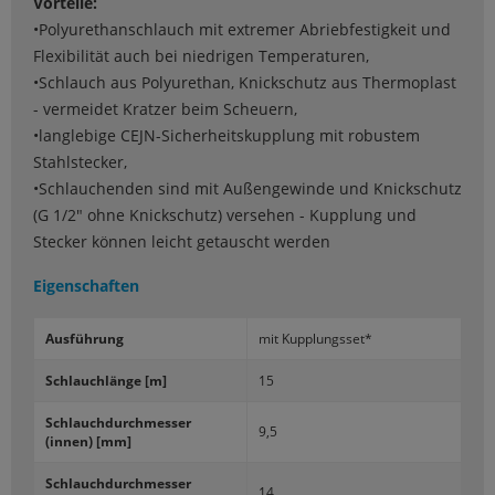
Vorteile:
•Polyurethanschlauch mit extremer Abriebfestigkeit und
Flexibilität auch bei niedrigen Temperaturen,
•Schlauch aus Polyurethan, Knickschutz aus Thermoplast
- vermeidet Kratzer beim Scheuern,
•langlebige CEJN-Sicherheitskupplung mit robustem
Stahlstecker,
•Schlauchenden sind mit Außengewinde und Knickschutz
(G 1/2" ohne Knickschutz) versehen - Kupplung und
Stecker können leicht getauscht werden
Eigenschaften
Aus­füh­rung
mit Kupp­lungs­set*
Schlauch­län­ge [m]
15
Schlauch­durch­mes­ser
9,5
(innen) [mm]
Schlauch­durch­mes­ser
14