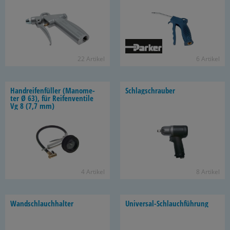
heits­dü­se
22 Ar­ti­kel
6 Ar­ti­kel
Hand­rei­fen­fül­ler (Ma­no­me­
Schlag­schrau­ber
ter Ø 63), für Rei­fen­ven­ti­le
Vg 8 (7,7 mm)
4 Ar­ti­kel
8 Ar­ti­kel
Wand­schlauch­hal­ter
Universal-​Schlauchführung