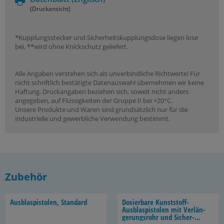
(Druckansicht)
*Kupplungsstecker und Sicherheitskupplungsdose liegen lose
bei, **wird ohne Knickschutz geliefert.
Alle Angaben verstehen sich als unverbindliche Richtwerte! Für
nicht schriftlich bestätigte Datenauswahl übernehmen wir keine
Haftung. Druckangaben beziehen sich, soweit nicht anders
angegeben, auf Flüssigkeiten der Gruppe II bei +20°C.
Unsere Produkte und Waren sind grundsätzlich nur für die
industrielle und gewerbliche Verwendung bestimmt.
Zubehör
Aus­blas­pis­to­len, Stan­dard
Do­sier­ba­re Kunststoff-​
Ausblaspistolen mit Ver­län­
ge­rungs­rohr und Si­cher­