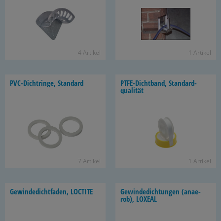
4 Ar­ti­kel
1 Ar­ti­kel
PVC-​Dichtringe, Stan­dard
PTFE-​Dichtband, Stan­dard­
qua­li­tät
7 Ar­ti­kel
1 Ar­ti­kel
Ge­win­de­dicht­fa­den, LOC­TI­TE
Ge­win­de­dich­tun­gen (an­ae­
rob), LO­XE­AL