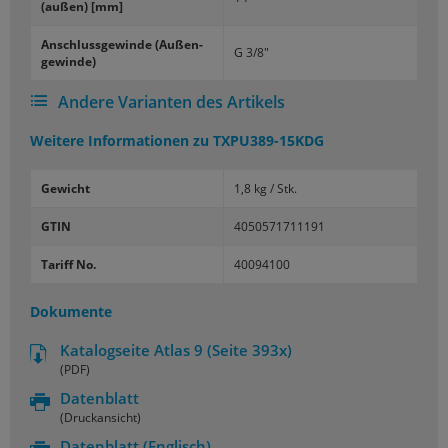
(außen) [mm]
An­schluss­ge­win­de (Au­ßen­
G 3/8"
ge­win­de)
Andere Varianten des Artikels
Weitere Informationen zu
TXPU389-15KDG
Gewicht
1,8 kg / Stk.
GTIN
4050571711191
Tariff No.
40094100
Dokumente
Katalogseite Atlas 9 (Seite 393x)
(PDF)
Datenblatt
(Druckansicht)
Datenblatt
(Englisch)