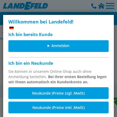
Willkommen bei Landefeld!
Polyurethan-Schlauchsets mit CEJN-Kupplungen NW 7,2 /
Ich bin bereits Kunde
Außengewinde
Anmelden
PUR-Schlauchset, 15 mtr., mit
Kupplungsset, G 3/8"
Ich bin ein Neukunde
Artikelnummer:
TXPU 389-15 KDG
Sie können in unserem Online-Shop auch ohne
Andere Varianten des Artikels
Anmeldung bestellen.
Bei Ihrer ersten Bestellung legen
wir Ihnen automatisch ein Kundenkonto an.
MwSt.
Neukunde (Preise zzgl. MwSt)
Neukunde (Preise inkl. MwSt)