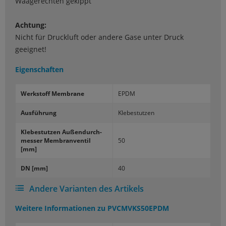
Waagerechten gekippt
Achtung:
Nicht für Druckluft oder andere Gase unter Druck
geeignet!
Eigenschaften
Werk­stoff Mem­bra­ne
EPDM
Aus­füh­rung
Kle­be­stut­zen
Kle­be­stut­zen Au­ßen­durch­
mes­ser Mem­bran­ven­til
50
[mm]
DN [mm]
40
Andere Varianten des Artikels
Weitere Informationen zu
PVCMVKS50EPDM