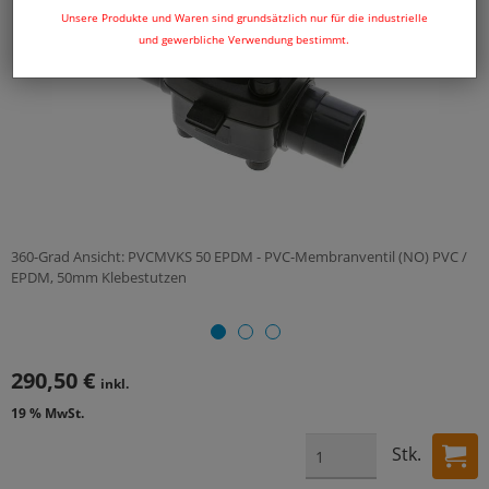
Unsere Produkte und Waren sind grundsätzlich nur für die industrielle
und gewerbliche Verwendung bestimmt.
360-Grad Ansicht: PVCMVKS 50 EPDM - PVC-Membranventil (NO) PVC /
EPDM, 50mm Klebestutzen
290,50 €
inkl.
19 % MwSt.
Stk.