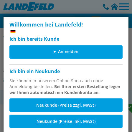
Willkommen bei Landefeld!
Pneumatische Membranventile - Ruhestellung geöffnet, PN 6
Ich bin bereits Kunde
PVC-Membranventil (NO) PVC /
Anmelden
EPDM, 50mm Klebestutzen
Artikelnummer:
PVCMVKS 50 EPDM
Ich bin ein Neukunde
Andere Varianten des Artikels
Sie können in unserem Online-Shop auch ohne
Anmeldung bestellen.
Bei Ihrer ersten Bestellung legen
wir Ihnen automatisch ein Kundenkonto an.
MwSt.
Neukunde (Preise zzgl. MwSt)
Neukunde (Preise inkl. MwSt)