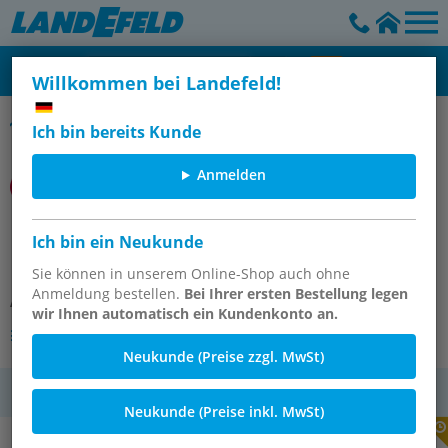
Willkommen bei Landefeld!
F18er Serie
Ich bin bereits Kunde
Anmelden
R18-C00-RNXD/004
Ich bin ein Neukunde
DruckreglerR18.MitRuckmeld
Sie können in unserem Online-Shop auch ohne
Anmeldung bestellen.
Bei Ihrer ersten Bestellung legen
Artikelnummer:
OT-IMI129124
wir Ihnen automatisch ein Kundenkonto an.
Andere Varianten des Artikels
Neukunde (Preise zzgl. MwSt)
MwSt.
Neukunde (Preise inkl. MwSt)