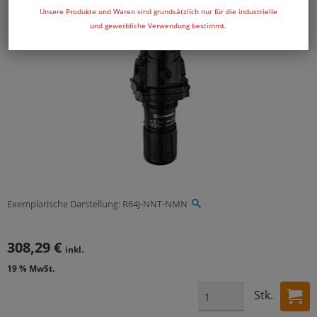
Unsere Produkte und Waren sind grundsätzlich nur für die industrielle
und gewerbliche Verwendung bestimmt.
Exemplarische Darstellung: R64J-NNT-NMN
308,29 €
inkl.
19 % MwSt.
Stk.