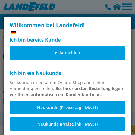
Willkommen bei Landefeld!
Olympian 64
Ich bin bereits Kunde
Anmelden
R64J-NNT-NMN
Ich bin ein Neukunde
DruckreglerSauerstoffModul
Sie können in unserem Online-Shop auch ohne
Anmeldung bestellen.
Bei Ihrer ersten Bestellung legen
Artikelnummer:
OT-IMI129210
wir Ihnen automatisch ein Kundenkonto an.
Andere Varianten des Artikels
Neukunde (Preise zzgl. MwSt)
MwSt.
Neukunde (Preise inkl. MwSt)