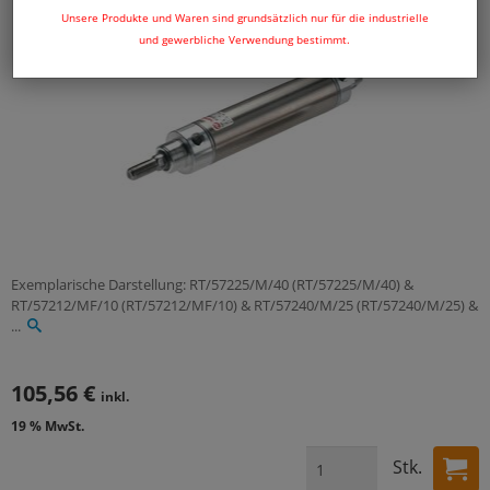
Unsere Produkte und Waren sind grundsätzlich nur für die industrielle
und gewerbliche Verwendung bestimmt.
Exemplarische Darstellung: RT/57225/M/40 (RT/57225/M/40) &
RT/57212/MF/10 (RT/57212/MF/10) & RT/57240/M/25 (RT/57240/M/25) &
...
105,56 €
inkl.
19 % MwSt.
Stk.