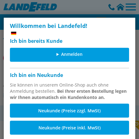
Willkommen bei Landefeld!
Rundzylinder
Ich bin bereits Kunde
Anmelden
RT/57225/MC/75 DW P-MZYL.
Ich bin ein Neukunde
Artikelnummer:
Sie können in unserem Online-Shop auch ohne
OT-IMI098187
Anmeldung bestellen.
Bei Ihrer ersten Bestellung legen
Andere Varianten des Artikels
wir Ihnen automatisch ein Kundenkonto an.
Neukunde (Preise zzgl. MwSt)
MwSt.
Neukunde (Preise inkl. MwSt)