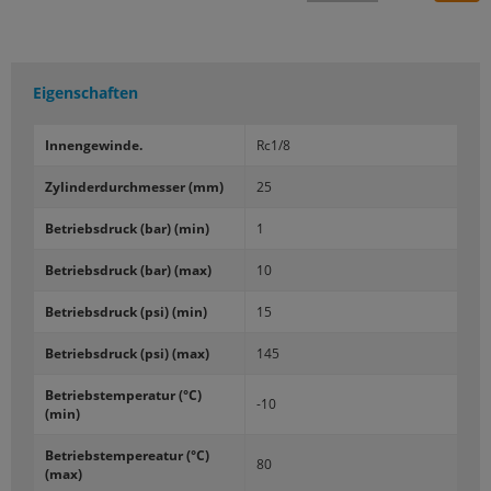
Eigenschaften
In­nen­ge­win­de.
Rc1/8
Zy­lin­der­durch­mes­ser (mm)
25
Be­triebs­druck (bar) (min)
1
Be­triebs­druck (bar) (max)
10
Be­triebs­druck (psi) (min)
15
Be­triebs­druck (psi) (max)
145
Be­triebs­tem­pe­ra­tur (°C)
-10
(min)
Be­triebs­tem­pe­rea­tur (°C)
80
(max)