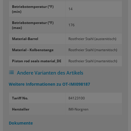
Be­triebs­tem­pe­ra­tur (°F)
14
(min)
Be­triebs­tem­pe­ra­tur (°F)
176
(max)
Material-​Barrel
Rost­frei­er Stahl (aus­te­ni­tisch)
Ma­te­ri­al - Kol­ben­stan­ge
Rost­frei­er Stahl (mar­te­n­i­tisch)
Pis­ton rod seals ma­te­ri­al_­DE
Rost­frei­er Stahl (mar­te­n­i­tisch)
Andere Varianten des Artikels
Weitere Informationen zu
OT-IMI098187
Tariff No.
84123100
Hersteller
IMI-Norgren
Dokumente