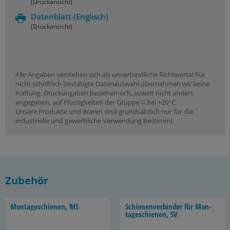
(Druckansicht)
Datenblatt
(Englisch)
(Druckansicht)
Alle Angaben verstehen sich als unverbindliche Richtwerte! Für
nicht schriftlich bestätigte Datenauswahl übernehmen wir keine
Haftung. Druckangaben beziehen sich, soweit nicht anders
angegeben, auf Flüssigkeiten der Gruppe II bei +20°C.
Unsere Produkte und Waren sind grundsätzlich nur für die
industrielle und gewerbliche Verwendung bestimmt.
Zubehör
Mon­ta­ge­schie­nen, MS
Schie­nen­ver­bin­der für Mon­
ta­ge­schie­nen, SV