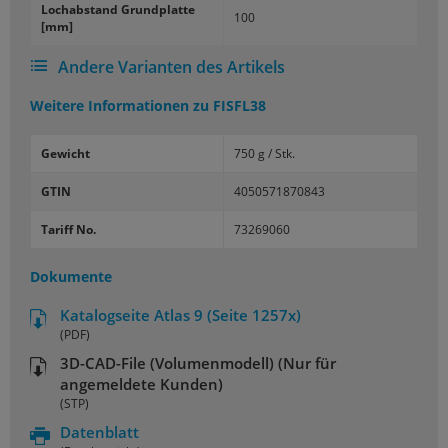
Loch­ab­stand Grund­plat­te
100
[mm]
Andere Varianten des Artikels
Weitere Informationen zu
FISFL38
Gewicht
750 g / Stk.
GTIN
4050571870843
Tariff No.
73269060
Dokumente
Katalogseite Atlas 9 (Seite 1257x)
(PDF)
3D-CAD-File (Volumenmodell) (Nur für
angemeldete Kunden)
(STP)
Datenblatt