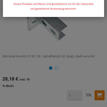
Unsere Produkte und Waren sind grundsätzlich nur für die industrielle
und gewerbliche Verwendung bestimmt.
360-Grad Ansicht: FI SFL 38 - Sattelflansch SF, längs, Stahl verzinkt
28,18 €
inkl. 19
% MwSt.
Stk.