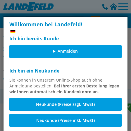
Willkommen bei Landefeld!
Sattelflansche für Montageschienen, SF
Ich bin bereits Kunde
Sattelflansch SF, längs, Stahl
Anmelden
verzinkt
Artikelnummer:
FI SFL 38
Ich bin ein Neukunde
Andere Varianten des Artikels
Sie können in unserem Online-Shop auch ohne
Anmeldung bestellen.
Bei Ihrer ersten Bestellung legen
wir Ihnen automatisch ein Kundenkonto an.
MwSt.
Neukunde (Preise zzgl. MwSt)
Neukunde (Preise inkl. MwSt)