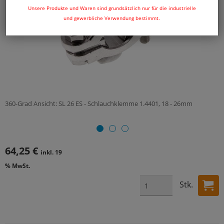
Unsere Produkte und Waren sind grundsätzlich nur für die industrielle
und gewerbliche Verwendung bestimmt.
360-Grad Ansicht: SL 26 ES - Schlauchklemme 1.4401, 18 - 26mm
64,25 €
inkl. 19
% MwSt.
Stk.