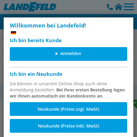
Willkommen bei Landefeld!
Schlauchklemmen, 2-teilig mit losen Zungen, ähnlich DIN 20039 A
Ich bin bereits Kunde
Schlauchklemme 1.4401, 18 - 26mm
Anmelden
Artikelnummer:
SL 26 ES
Ich bin ein Neukunde
Andere Varianten des Artikels
Sie können in unserem Online-Shop auch ohne
Anmeldung bestellen.
Bei Ihrer ersten Bestellung legen
MwSt.
wir Ihnen automatisch ein Kundenkonto an.
Neukunde (Preise zzgl. MwSt)
Neukunde (Preise inkl. MwSt)