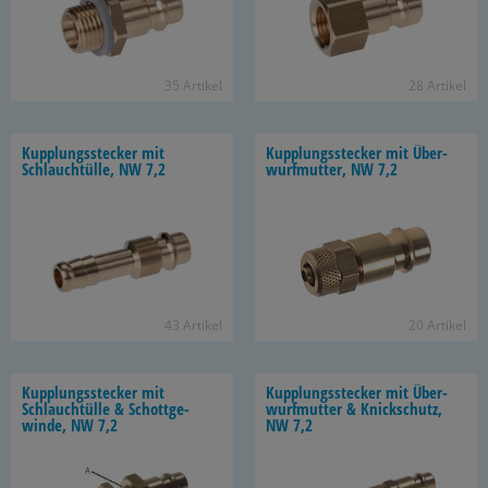
35 Ar­ti­kel
28 Ar­ti­kel
Kupp­lungs­ste­cker mit
Kupp­lungs­ste­cker mit Über­
Schlauch­tül­le, NW 7,2
wurf­mut­ter, NW 7,2
43 Ar­ti­kel
20 Ar­ti­kel
Kupp­lungs­ste­cker mit
Kupp­lungs­ste­cker mit Über­
Schlauch­tül­le & Schott­ge­
wurf­mut­ter & Knick­schutz,
win­de, NW 7,2
NW 7,2