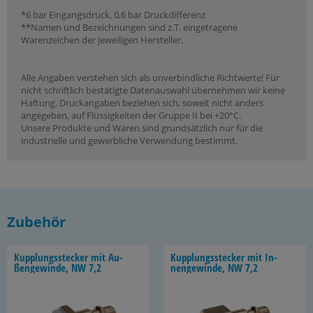
*6 bar Eingangsdruck, 0,6 bar Druckdifferenz
**Namen und Bezeichnungen sind z.T. eingetragene
Warenzeichen der jeweiligen Hersteller.
Alle Angaben verstehen sich als unverbindliche Richtwerte! Für
nicht schriftlich bestätigte Datenauswahl übernehmen wir keine
Haftung. Druckangaben beziehen sich, soweit nicht anders
angegeben, auf Flüssigkeiten der Gruppe II bei +20°C.
Unsere Produkte und Waren sind grundsätzlich nur für die
industrielle und gewerbliche Verwendung bestimmt.
Zubehör
Kupp­lungs­ste­cker mit Au­
Kupp­lungs­ste­cker mit In­
ßen­ge­win­de, NW 7,2
nen­ge­win­de, NW 7,2