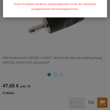
Unsere Produkte und Waren sind grundsätzlich nur für die industrielle
und gewerbliche Verwendung bestimmt.
360-Grad Ansicht: KDSSIP 10 NW7 - Sicherheits-Druckknopfkupplung
(NW7,2), 10mm Schl., Kunststoff
47,65 €
inkl. 19
% MwSt.
Stk.