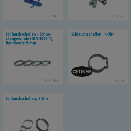
11 Ar­ti­kel
17 Ar­ti­kel
Schlauch­schel­len - Schne­
Schlauch­schel­len, 1-Ohr
cken­ge­win­de (DIN 3017-​1),
Band­brei­te 9 mm
81 Ar­ti­kel
44 Ar­ti­kel
Schlauch­schel­len, 2-Ohr