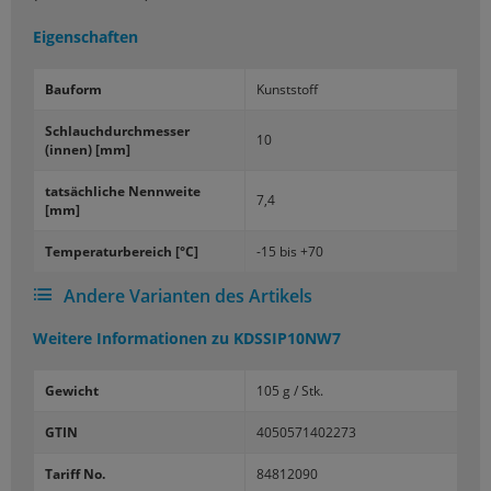
Eigenschaften
Bau­form
Kunst­stoff
Schlauch­durch­mes­ser
10
(innen) [mm]
tat­säch­li­che Nenn­wei­te
7,4
[mm]
Tem­pe­ra­tur­be­reich [°C]
-15 bis +70
Andere Varianten des Artikels
Weitere Informationen zu
KDSSIP10NW7
Gewicht
105 g / Stk.
GTIN
4050571402273
Tariff No.
84812090