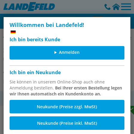
Willkommen bei Landefeld!
Sicherheits-Druckknopfkupplungsdosen mit Schlauchtülle, NW 7,2
Ich bin bereits Kunde
Sicherheits-Druckknopfkupplung
Anmelden
(NW7,2), 10mm Schl., Kunststoff
Artikelnummer:
KDSSIP 10 NW7
Ich bin ein Neukunde
Andere Varianten des Artikels
Sie können in unserem Online-Shop auch ohne
Anmeldung bestellen.
Bei Ihrer ersten Bestellung legen
wir Ihnen automatisch ein Kundenkonto an.
MwSt.
Neukunde (Preise zzgl. MwSt)
Neukunde (Preise inkl. MwSt)