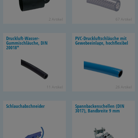
2 Ar­ti­kel
67 Ar­ti­kel
Druckluft-​Wasser-
PVC-​Druckluftschläuche mit
Gummischläuche, DIN
Ge­we­be­ein­la­ge, hoch­fle­xi­bel
20018*
11 Ar­ti­kel
26 Ar­ti­kel
Schlauch­ab­schnei­der
Spann­ba­cken­schel­len (DIN
3017), Band­brei­te 9 mm