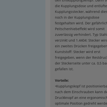
den Entkupplungsknopf. Dann s
die Kupplungsdose und entlüfte
Kupplungsstecker, während die
noch in der Kupplungsdose
festgehalten wird. Der gefährlic
Peitschenhiebeffekt wird somit
zuverlässig verhindert. Typ Stah
verzinkt und 1.4404: Stecker wi
ein zweites Drücken freigegeben
Kunststoff: Stecker wird erst
freigegeben, wenn der Restdruc
der Steckerseite unter ca. 0,5 ba
gefallen ist.
Vorteile:
•Kupplungskopf ist positionierba
nach dem Einschrauben kann d
Druckknopf an eine ergonomisc
optimale Position gedreht werde