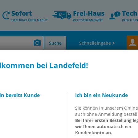
Sofort
Frei-Haus
Tech
LIEFERBAR ÜBER NACHT
DEUTSCHLANDWEIT
DURCH UN
Suche
Schnelleingabe
lkommen bei Landefeld!
n, Hydraulikkupplungen & andere)
Werkstatt-Sicherheitskupplungen, NW
 NW 7,2
KDSSIP 13 NW7
ruckknopfkupplung
bin bereits Kunde
Ich bin ein Neukunde
2")mm Schl.,
Sie können in unserem Onlin
auch ohne Anmeldung bestell
Bei Ihrer ersten Bestellung le
wir Ihnen automatisch ein
3 NW7
Kundenkonto an.