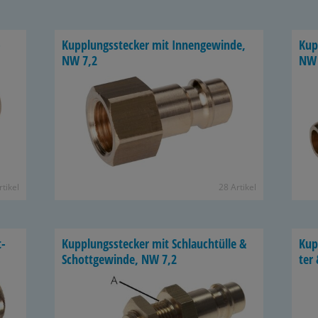
­
Kupp­lungs­ste­cker mit In­nen­ge­win­de,
Kupp
NW 7,2
NW 
­ti­kel
28 Ar­ti­kel
t­
Kupp­lungs­ste­cker mit Schlauch­tül­le &
Kup
Schott­ge­win­de, NW 7,2