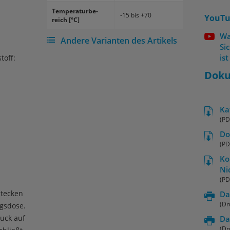
Tem­pe­ra­tur­be­
-15 bis +70
YouTu
reich [°C]
Wa
Andere Varianten des Artikels
Si
ist
toff:
Dok
Ka
(PD
Do
(PD
Ko
Ni
(PD
tecken
Da
(Dr
ngsdose.
uck auf
Da
(Dr