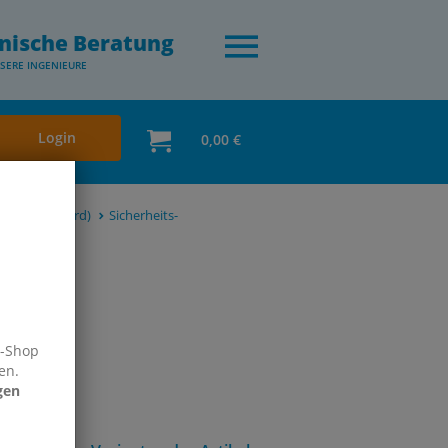
nische Beratung
SERE INGENIEURE
Login
0,00 €
 7,2 (Standard)
Sicherheits-
e-Shop
en.
gen