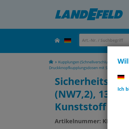
Wil
Kupplungen (Schnellverschlusskupplunge
Druckknopfkupplungsdosen mit Schlauchtülle,
Sicherheits-D
Ich 
(NW7,2), 13 (1/
Kunststoff
Artikelnummer:
KDSSIP 1