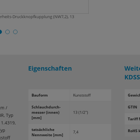
erheits-Druckknopfkupplung (NW7,2), 13
Eigenschaften
Weit
KDS
Bau­form
Kunst­stoff
Gewic
Schlauch­durch­
GTIN
um /
mes­ser (innen)
13 (1/2")
BR, Typ
[mm]
Tariff 
 1.4319,
tat­säch­li­che
Typ
RoHS 
7,4
Nenn­wei­te [mm]
stoff