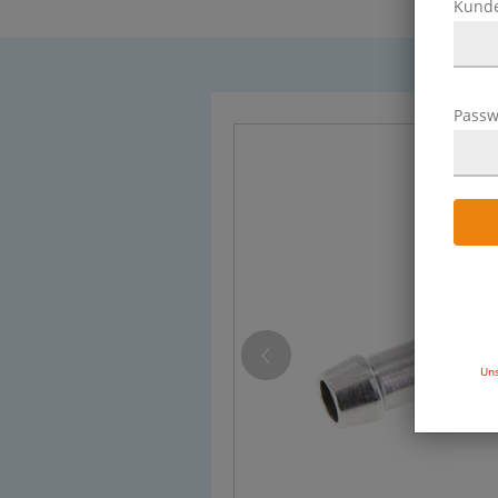
Kund
Passw
Uns