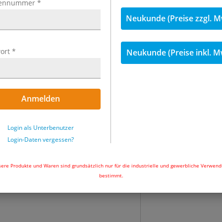
ennummer
*
Neukunde (Preise zzgl. M
inkl. MwSt.
ort
*
Neukunde (Preise inkl. M
47,65 €
inkl. 
Menge
Anmelden
Sofort lieferbar
Login als Unterbenutzer
In den Wa
Login-Daten vergessen?
ere Produkte und Waren sind grundsätzlich nur für die industrielle und gewerbliche Verwen
bestimmt.