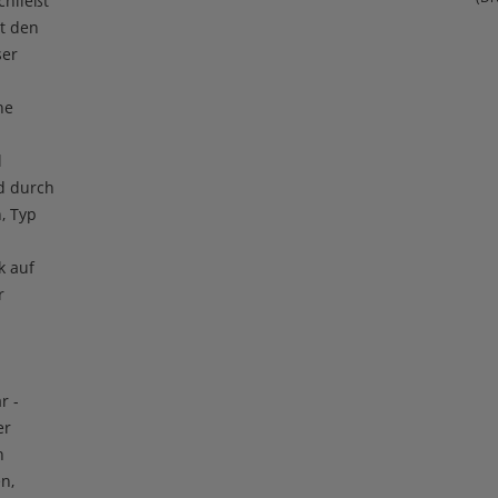
chließt
t den
ser
he
l
rd durch
, Typ
k auf
r
r -
er
h
n,