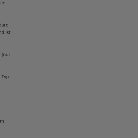
den
ndard
nd ist
 (nur
r Typ
em