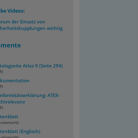
be Videos:
rum der Einsatz von
cherheitskupplungen wichtig
umente
talogseite Atlas 9 (Seite 294)
F)
kumentation
F)
nformitätserklärung: ATEX-
chtrelevanz
F)
tenblatt
uckansicht)
tenblatt
(Englisch)
uckansicht)