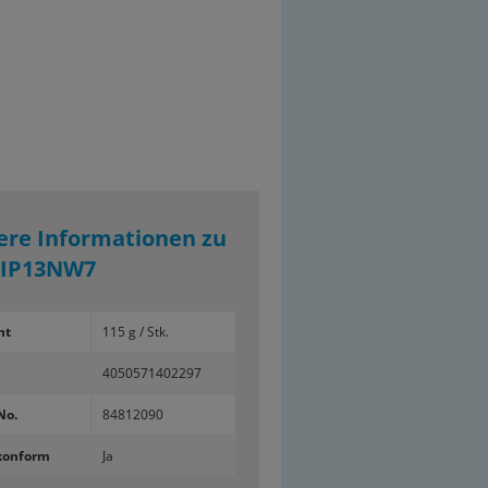
ere Informationen zu
SIP13NW7
ht
115 g / Stk.
4050571402297
No.
84812090
konform
Ja