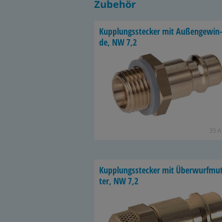
Zubehör
Kupp­lungs­ste­cker mit Au­ßen­ge­win
de, NW 7,2
35 Ar
Kupp­lungs­ste­cker mit Über­wurf­mu
ter, NW 7,2