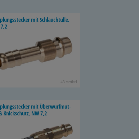
­lungs­ste­cker mit Schlauch­tül­le,
7,2
43 Ar­ti­kel
p­lungs­ste­cker mit Über­wurf­mut­
ter & Knick­schutz, NW 7,2