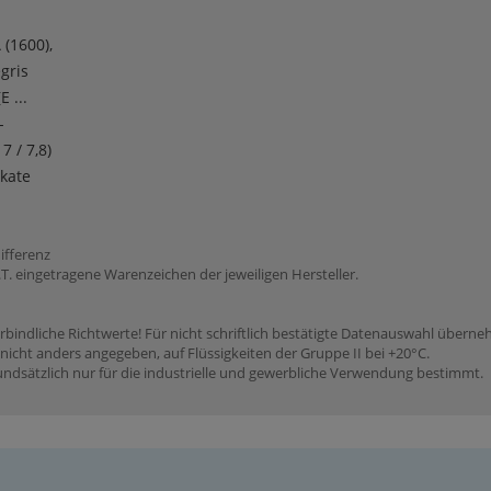
 (1600),
egris
E ...
-
7 / 7,8)
kate
ifferenz
 eingetragene Warenzeichen der jeweiligen Hersteller.
rbindliche Richtwerte! Für nicht schriftlich bestätigte Datenauswahl übern
icht anders angegeben, auf Flüssigkeiten der Gruppe II bei +20°C.
dsätzlich nur für die industrielle und gewerbliche Verwendung bestimmt.