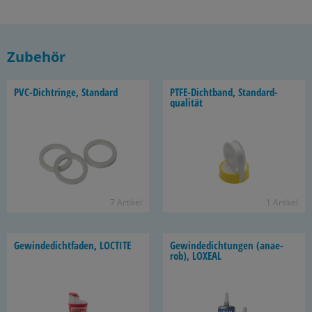
Zubehör
PVC-​Dichtringe, Stan­dard
PTFE-​Dichtband, Stan­dard­
qua­li­tät
7 Ar­ti­kel
1 Ar­ti­kel
Ge­win­de­dicht­fa­den, LOC­TI­TE
Ge­win­de­dich­tun­gen (an­ae­
rob), LO­XE­AL