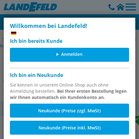
Willkommen bei Landefeld!
Sicherheitsventile einstellbar, nicht bauteilgeprüft, DN 5 - 10 (1 - 16
Ich bin bereits Kunde
bar)
Anmelden
Sicherheitsventil G 3/8" (DN10), 4 - 8
bar
Ich bin ein Neukunde
Artikelnummer:
SV 38-8
Sie können in unserem Online-Shop auch ohne
Andere Varianten des Artikels
Anmeldung bestellen.
Bei Ihrer ersten Bestellung legen
wir Ihnen automatisch ein Kundenkonto an.
MwSt.
Neukunde (Preise zzgl. MwSt)
Neukunde (Preise inkl. MwSt)