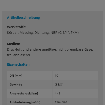
Artikelbeschreibung
Werkstoffe:
Körper: Messing, Dichtung: NBR (G 1/4": FKM)
Medien:
Druckluft und andere ungiftige, nicht brennbare Gase,
frei abblasend
Eigenschaften
DN [mm]
10
Ge­win­de
G 3/8"
An­sprech­druck [bar]
4 - 8
Ab­blas­leis­tung [m³/h]
176 - 320