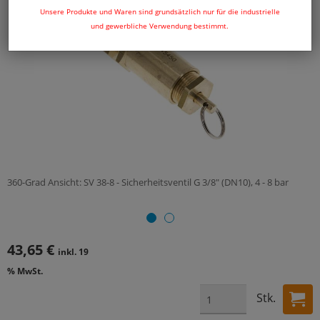
Unsere Produkte und Waren sind grundsätzlich nur für die industrielle
und gewerbliche Verwendung bestimmt.
360-Grad Ansicht: SV 38-8 - Sicherheitsventil G 3/8" (DN10), 4 - 8 bar
43,65 €
inkl. 19
% MwSt.
Stk.