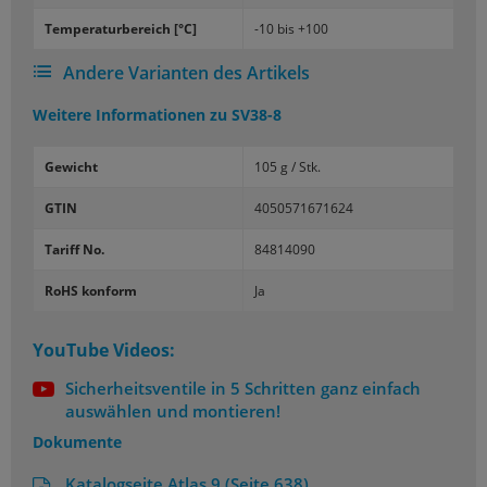
Tem­pe­ra­tur­be­reich [°C]
-10 bis +100
Andere Varianten des Artikels
Weitere Informationen zu
SV38-8
Gewicht
105 g / Stk.
GTIN
4050571671624
Tariff No.
84814090
RoHS konform
Ja
YouTube Videos:
Sicherheitsventile in 5 Schritten ganz einfach
auswählen und montieren!
Dokumente
Katalogseite Atlas 9 (Seite 638)