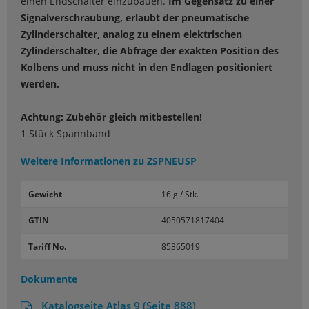
einen Endschalter einzubauen.
Im Gegensatz zu einer
Signalverschraubung, erlaubt der pneumatische
Zylinderschalter, analog zu einem elektrischen
Zylinderschalter, die Abfrage der exakten Position des
Kolbens und muss nicht in den Endlagen positioniert
werden.
Achtung: Zubehör gleich mitbestellen!
1 Stück Spannband
Weitere Informationen zu
ZSPNEUSP
Gewicht
16 g / Stk.
GTIN
4050571817404
Tariff No.
85365019
Dokumente
Katalogseite Atlas 9 (Seite 888)