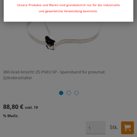
Unsere Produkte und Waren sind grundsätzlich nur für die industrielle
und gewerbliche Verwendung bestimmt.
360-Grad Ansicht: ZS PNEU SP - Spannband für pneumat.
Zylinderschalter
88,80 €
inkl. 19
% MwSt.
Stk.