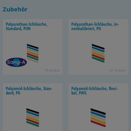
Zubehör
Polyurethan-​Schläuche,
Polyurethan-​Schläuche, in­
Stan­dard, PUN
nen­ka­li­briert, PU
76 Ar­ti­kel
81 Ar­ti­kel
Polyamid-​Schläuche, Stan­
Polyamid-​Schläuche, fle­xi­
dard, PA
bel, PAFL