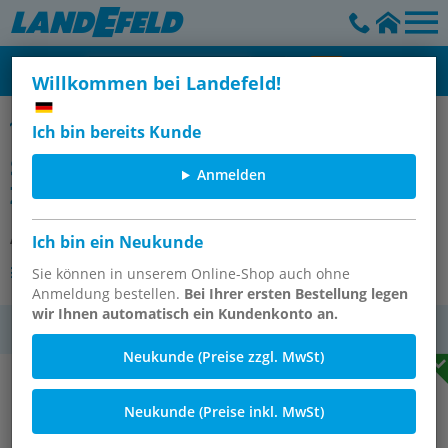
Willkommen bei Landefeld!
Pneumatische Zylinderschalter für Rundzylinder bis Ø 100, Typ H
Ich bin bereits Kunde
Spannband für pneumat.
Anmelden
Zylinderschalter
Artikelnummer:
ZS PNEU SP
Ich bin ein Neukunde
Andere Varianten des Artikels
Sie können in unserem Online-Shop auch ohne
Anmeldung bestellen.
Bei Ihrer ersten Bestellung legen
wir Ihnen automatisch ein Kundenkonto an.
MwSt.
Neukunde (Preise zzgl. MwSt)
Neukunde (Preise inkl. MwSt)