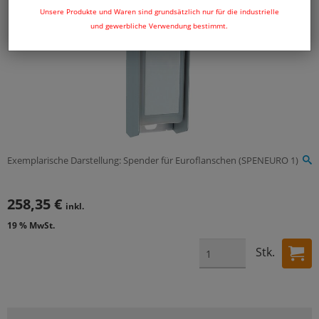
Unsere Produkte und Waren sind grundsätzlich nur für die industrielle
und gewerbliche Verwendung bestimmt.
Exemplarische Darstellung: Spender für Euroflanschen (SPENEURO 1)
258,35 €
inkl.
19 % MwSt.
Stk.