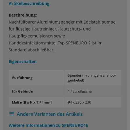
Artikelbeschreibung
Beschreibung:
Nachfüllbarer Aluminiumspender mit Edelstahlpumpe
für flüssige Hautreiniger, Hautschutz- und
Hautpflegeemulsionen sowie
Handdesinfektionsmittel.Typ SPENEURO 2 ist im
Standard abschließbar.
Eigenschaften
Spen­der (mit lan­gem El­len­bo­
Aus­füh­rung
gen­he­bel)
für Ge­bin­de
1 l Eu­ro­fla­sche
Maße (B x H x T)* [mm]
94 x 320 x 230
Andere Varianten des Artikels
Weitere Informationen zu
SPENEURO1E