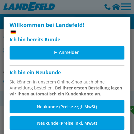
Willkommen bei Landefeld!
Spendersysteme für Euroflaschen
Ich bin bereits Kunde
Spender (mit langem
Anmelden
Ellenbogenhebel) für 1 l Euroflasche
Artikelnummer:
SPENEURO 1 E
Ich bin ein Neukunde
Andere Varianten des Artikels
Sie können in unserem Online-Shop auch ohne
Anmeldung bestellen.
Bei Ihrer ersten Bestellung legen
wir Ihnen automatisch ein Kundenkonto an.
MwSt.
Neukunde (Preise zzgl. MwSt)
Neukunde (Preise inkl. MwSt)