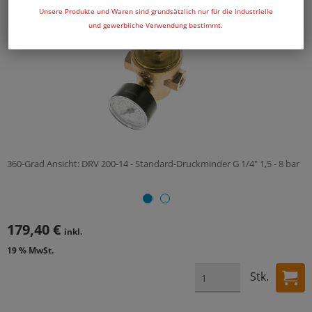
Unsere Produkte und Waren sind grundsätzlich nur für die industrielle
und gewerbliche Verwendung bestimmt.
360-Grad Ansicht: DRV 200-14 - Standard-Druckminder G 1/4" 1,5 - 8 bar
179,40 €
inkl.
19 % MwSt.
Stk.