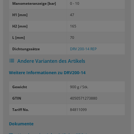
Ma­no­me­ter­an­zei­ge [bar]
0 - 10
H1 [mm]
47
H2 [mm]
165
L [mm]
70
Dich­tungs­sät­ze
DRV 200-​14 REP
Andere Varianten des Artikels
Weitere Informationen zu
DRV200-14
Gewicht
900 g / Stk.
GTIN
4050571273880
Tariff No.
84811099
Dokumente