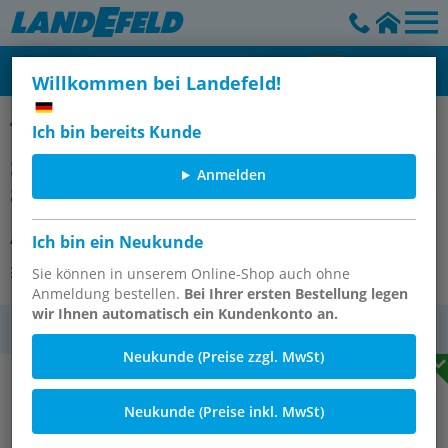
Willkommen bei Landefeld!
Druckminderer für Gase & Flüssigkeiten, bis 40 bar
Ich bin bereits Kunde
Standard-Druckminder G 1/4" 1,5 -
Anmelden
8 bar
Artikelnummer:
DRV 200-14
Ich bin ein Neukunde
Andere Varianten des Artikels
Sie können in unserem Online-Shop auch ohne
Anmeldung bestellen.
Bei Ihrer ersten Bestellung legen
wir Ihnen automatisch ein Kundenkonto an.
MwSt.
Neukunde (Preise zzgl. MwSt)
Neukunde (Preise inkl. MwSt)