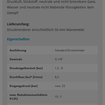
Druckluft, Stickstoff, neutrale und nicht brennbare Gase,
Wasser und neutrale nicht klebende Flüssigkeiten, kein
Dampf!
Lieferumfang:
Druckminderer einschließlich 50 mm Manometer
Eigenschaften
Aus­füh­rung
Standard-​Druckminder
Ge­win­de
G 1/4"
Druck­re­gel­be­reich [bar]
1,5 - 8
Durch­fluss (kv)* [l/min]
8,3
Ein­gangs­druck [bar]
max. 25
max. Re­duk­ti­ons­ver­hält­nis
10 : 1
P1/P2