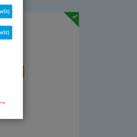
wSt)
. 19 % MwSt.
wSt)
Stk.
renkorb
dung