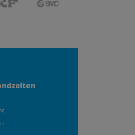
andzeiten
ag
de: