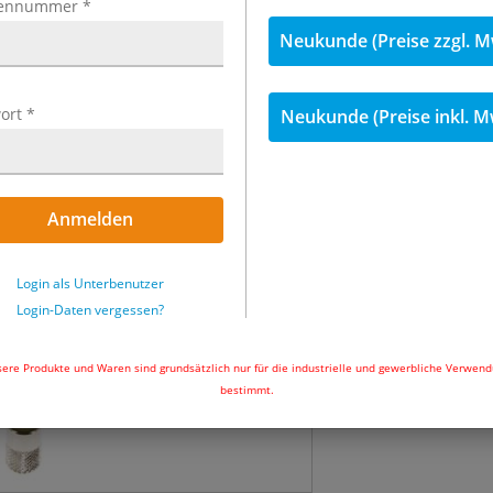
ennummer
*
inkl. MwSt.
Neukunde (Preise zzgl. M
115,06 €
inkl
ort
*
Neukunde (Preise inkl. M
Menge
Sofort lieferbar
Anmelden
In den Wa
Login als Unterbenutzer
Login-Daten vergessen?
ere Produkte und Waren sind grundsätzlich nur für die industrielle und gewerbliche Verwen
bestimmt.