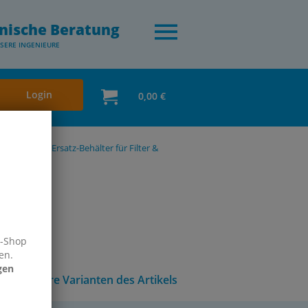
nische Beratung
SERE INGENIEURE
Login
0,00 €
& Standard
Ersatz-Behälter für Filter &
e-Shop
en.
gen
Andere Varianten des Artikels