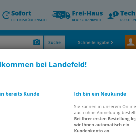
Sofort
Frei-Haus
Tech
LIEFERBAR ÜBER NACHT
DEUTSCHLANDWEIT
DURCH UN
Suche
Schnelleingabe
lkommen bei Landefeld!
 Thermometer - Durchfluss- & Füllstandsmessung
Wartungsgeräte - Mini 
C *
llbehälter ohne
bin bereits Kunde
Ich bin ein Neukunde
ter, Standard 1
Sie können in unserem Onlin
auch ohne Anmeldung bestell
M AMNC *
Bei Ihrer ersten Bestellung le
wir Ihnen automatisch ein
Kundenkonto an.