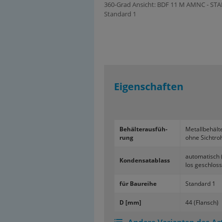
360-Grad Ansicht: BDF 11 M AMNC - STAN
Standard 1
Eigenschaften
Be­häl­ter­aus­füh­
Me­tall­be­häl­t
rung
ohne Sicht­ro
au­to­ma­tisch
Kon­den­sat­ab­lass
los ge­schlos­
für Bau­rei­he
Stan­dard 1
D [mm]
44 (Flansch)