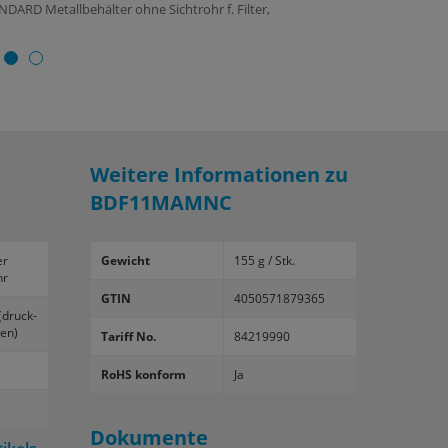
DARD Metallbehälter ohne Sichtrohr f. Filter,
Weitere Informationen zu
BDF11MAMNC
er
Gewicht
155 g / Stk.
hr
GTIN
4050571879365
 (druck­
sen)
Tariff No.
84219990
RoHS konform
Ja
Dokumente