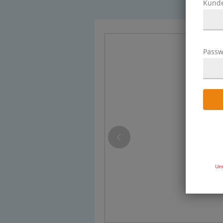
Kund
Passw
Uns