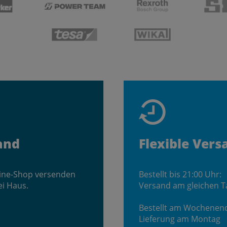
and
Flexible Vers
line-Shop versenden
Bestellt bis 21:00 Uhr:
ei Haus.
Versand am gleichen T
Bestellt am Wochenen
Lieferung am Montag