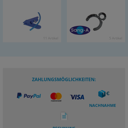
11 Ar­ti­kel
5 Ar­ti­kel
ZAHLUNGSMÖGLICHKEITEN:
NACHNAHME