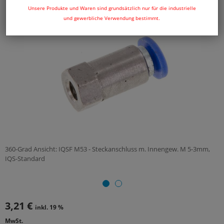
Unsere Produkte und Waren sind grundsätzlich nur für die industrielle
und gewerbliche Verwendung bestimmt.
360-Grad Ansicht: IQSF M53 - Steckanschluss m. Innengew. M 5-3mm,
IQS-Standard
3,21 €
inkl. 19 %
MwSt.