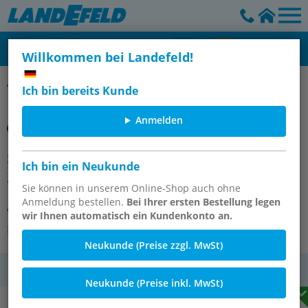
Willkommen bei Landefeld!
Steckverschraubungen mit Innengewinde, Standard
Ich bin bereits Kunde
Anmelden
Steckanschluss m. Innengew. M 5-
Ich bin ein Neukunde
3mm, IQS-Standard
Sie können in unserem Online-Shop auch ohne
Anmeldung bestellen.
Bei Ihrer ersten Bestellung legen
Artikelnummer:
IQSF M53
wir Ihnen automatisch ein Kundenkonto an.
Andere Varianten des Artikels
Neukunde (Preise zzgl. MwSt)
MwSt.
Neukunde (Preise inkl. MwSt)