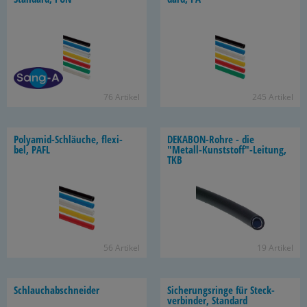
76 Ar­ti­kel
245 Ar­ti­kel
Polyamid-​Schläuche, fle­xi­
DEKABON-​Rohre - die
bel, PAFL
"Metall-​Kunststoff"-​Leitung,
TKB
56 Ar­ti­kel
19 Ar­ti­kel
Schlauch­ab­schnei­der
Si­che­rungs­rin­ge für Steck­
ver­bin­der, Stan­dard