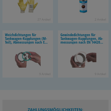
27 Ar­ti­kel
2 Ar­ti­kel
Weich­dich­tun­gen für
Ge­win­de­dich­tun­gen für
Tankwagen-​Kupplungen (M-​
Tankwagen-​Kupplungen, Ab­
Teil), Ab­mes­sun­gen nach EN
mes­sun­gen nach EN 14420-​6
14420-​6 (DIN 28450)
(DIN 28450)
9 Ar­ti­kel
9 Ar­ti­kel
ZAHLUNGSMÖGLICHKEITEN: