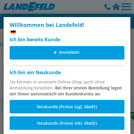
Willkommen bei Landefeld!
Tankwagen-Kupplungen (M-Teil), Abmessungen nach EN 14420-6
Ich bin bereits Kunde
(DIN 28450)
Anmelden
Tankwagenkupplung Mutterteil G
4", 1.4408
Ich bin ein Neukunde
Artikelnummer:
MK 100 ES
Sie können in unserem Online-Shop auch ohne
Andere Varianten des Artikels
Anmeldung bestellen.
Bei Ihrer ersten Bestellung legen
wir Ihnen automatisch ein Kundenkonto an.
MwSt.
Neukunde (Preise zzgl. MwSt)
Neukunde (Preise inkl. MwSt)