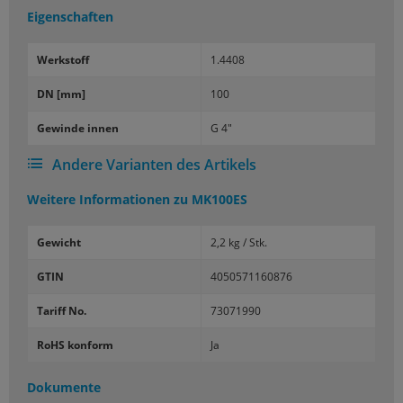
Eigenschaften
Werk­stoff
1.4408
DN [mm]
100
Ge­win­de innen
G 4"
Andere Varianten des Artikels
Weitere Informationen zu
MK100ES
Gewicht
2,2 kg / Stk.
GTIN
4050571160876
Tariff No.
73071990
RoHS konform
Ja
Dokumente