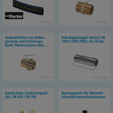
8 Ar­ti­kel
18 Ar­ti­kel
Ge­win­de­tül­len mit Au­ßen­
Rohr­dop­pel­nip­pel ähn­lich EN
ge­win­de und Si­che­rungs­
10241 (DIN 2982), bis 50 bar
bund, Ab­mes­sun­gen nach EN
14420-​5 (DIN 2817)
19 Ar­ti­kel
282 Ar­ti­kel
Hand­schu­he (In­dus­trie­qua­li­
Mon­ta­ge­pas­te für Edelstahl-​
tät), EN 420 / EN 388
Schneidringverschraubungen