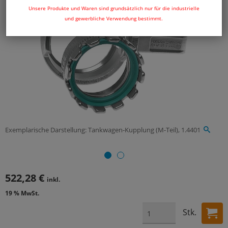
Unsere Produkte und Waren sind grundsätzlich nur für die industrielle
und gewerbliche Verwendung bestimmt.
Exemplarische Darstellung: Tankwagen-Kupplung (M-Teil), 1.4401
522,28 €
inkl.
19 % MwSt.
Stk.