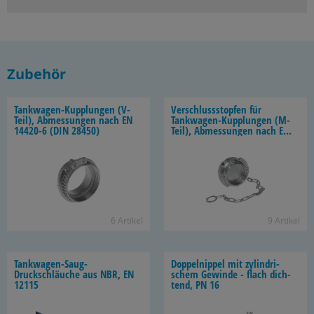
Zubehör
Tankwagen-​Kupplungen (V-​
Ver­schluss­stop­fen für
Teil), Ab­mes­sun­gen nach EN
Tankwagen-​Kupplungen (M-​
14420-​6 (DIN 28450)
Teil), Ab­mes­sun­gen nach EN
14420-​6 (DIN 28450)
6 Ar­ti­kel
9 Ar­ti­kel
Tankwagen-​Saug-
Dop­pel­nip­pel mit zy­lin­dri­
Druckschläuche aus NBR, EN
schem Ge­win­de - flach dich­
12115
tend, PN 16