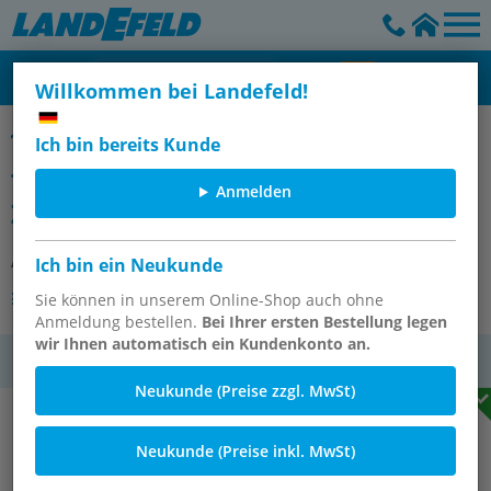
Willkommen bei Landefeld!
Kupplungsdosen, Außengewinde gerade, DN 9 (13 mm Zapfen)
Ich bin bereits Kunde
Temperierkupplungsdose 13mm
Anmelden
Zapfen,G 1/2"(AG)
Artikelnummer:
KDTG 13/12 BA-S
Ich bin ein Neukunde
Andere Varianten des Artikels
Sie können in unserem Online-Shop auch ohne
Anmeldung bestellen.
Bei Ihrer ersten Bestellung legen
wir Ihnen automatisch ein Kundenkonto an.
MwSt.
Neukunde (Preise zzgl. MwSt)
Neukunde (Preise inkl. MwSt)