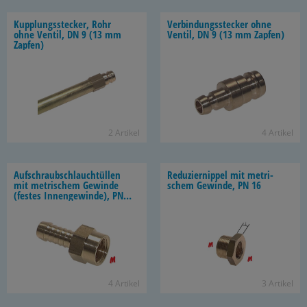
Kupp­lungs­ste­cker, Rohr
Ver­bin­dungs­ste­cker ohne
ohne Ven­til, DN 9 (13 mm
Ven­til, DN 9 (13 mm Zap­fen)
Zap­fen)
2 Ar­ti­kel
4 Ar­ti­kel
Auf­schraub­schlauch­tül­len
Re­du­zier­nip­pel mit me­tri­
mit me­tri­schem Ge­win­de
schem Ge­win­de, PN 16
(fes­tes In­nen­ge­win­de), PN
16
4 Ar­ti­kel
3 Ar­ti­kel