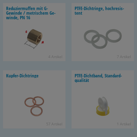
Re­du­zier­muf­fen mit G-​
PTFE-​Dichtringe, hoch­re­sis­
Gewinde / me­tri­schem Ge­
tent
win­de, PN 16
4 Ar­ti­kel
7 Ar­ti­kel
Kupfer-​Dichtringe
PTFE-​Dichtband, Stan­dard­
qua­li­tät
57 Ar­ti­kel
1 Ar­ti­kel