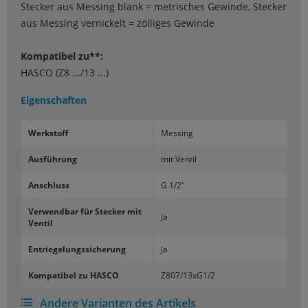
Stecker aus Messing blank = metrisches Gewinde, Stecker
aus Messing vernickelt = zölliges Gewinde
Kompatibel zu**:
HASCO (Z8 .../13 ...)
Eigenschaften
Werk­stoff
Mes­sing
Aus­füh­rung
mit Ven­til
An­schluss
G 1/2"
Ver­wend­bar für Ste­cker mit
Ja
Ven­til
Ent­rie­ge­lungs­si­che­rung
Ja
Kom­pa­ti­bel zu HASCO
Z807/13xG1/2
Andere Varianten des Artikels