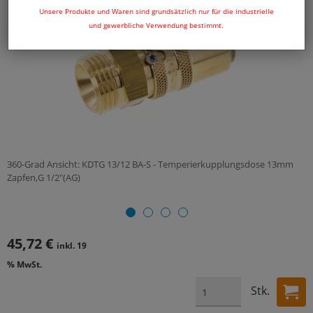
Unsere Produkte und Waren sind grundsätzlich nur für die industrielle
und gewerbliche Verwendung bestimmt.
360-Grad Ansicht: KDTG 13/12 BA-S - Temperierkupplungsdose 13mm
Zapfen,G 1/2"(AG)
45,72 €
inkl. 19
% MwSt.
Stk.