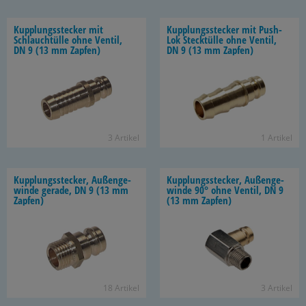
Kupp­lungs­ste­cker mit
Kupp­lungs­ste­cker mit Push-​
Schlauch­tül­le ohne Ven­til,
Lok Steck­tül­le ohne Ven­til,
DN 9 (13 mm Zap­fen)
DN 9 (13 mm Zap­fen)
3 Ar­ti­kel
1 Ar­ti­kel
Kupp­lungs­ste­cker, Au­ßen­ge­
Kupp­lungs­ste­cker, Au­ßen­ge­
win­de ge­ra­de, DN 9 (13 mm
win­de 90° ohne Ven­til, DN 9
Zap­fen)
(13 mm Zap­fen)
18 Ar­ti­kel
3 Ar­ti­kel