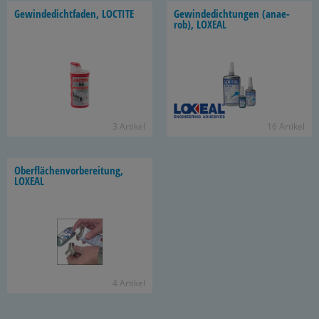
Ge­win­de­dicht­fa­den, LOC­TI­TE
Ge­win­de­dich­tun­gen (an­ae­
rob), LO­XE­AL
3 Ar­ti­kel
16 Ar­ti­kel
Ober­flä­chen­vor­be­rei­tung,
LO­XE­AL
4 Ar­ti­kel