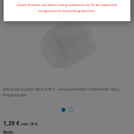
Unsere Produkte und Waren sind grundsätzlich nur für die industrielle
und gewerbliche Verwendung bestimmt.
360-Grad Ansicht: MCK 8 PP E - Überwurfmutter 10x8mm(M 16x1),
Polypropylen
1,29 €
inkl. 19 %
MwSt.