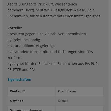
geölte & ungeölte Druckluft, Wasser (auch
demineralisiert), neutrale Flüssigkeiten & Gase, viele
Chemikalien, für den Kontakt mit Lebensmittel geeignet
Vorteile:
• resistent gegen eine Vielzahl von Chemikalien,
hydrolysebeständig,
• öl- und silikonfrei gefertigt,
• verwendete Kunststoffe und Dichtungen sind FDA-
konform,
• geeignet für den Einsatz mit Schläuchen aus PA, PUR,
PE, PTFE und PFA
Eigenschaften
Werk­stoff
Po­ly­pro­py­len
Ge­win­de
M 16x1
Schlauch­durch­mes­ser