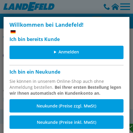
Willkommen bei Landefeld!
Muttern
Ich bin bereits Kunde
Anmelden
Überwurfmutter 10x8mm(M 16x1),
Ich bin ein Neukunde
Polypropylen
Sie können in unserem Online-Shop auch ohne
Anmeldung bestellen.
Bei Ihrer ersten Bestellung legen
Artikelnummer:
MCK 8 PP E
wir Ihnen automatisch ein Kundenkonto an.
Andere Varianten des Artikels
Neukunde (Preise zzgl. MwSt)
MwSt.
Neukunde (Preise inkl. MwSt)