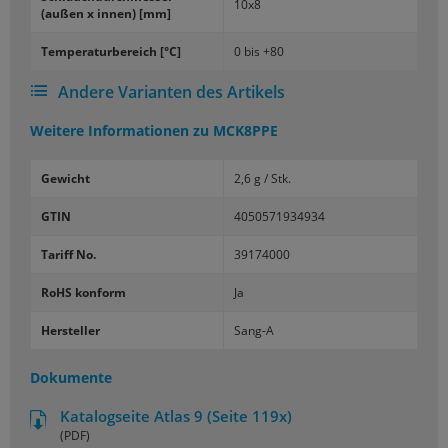
10x8
(außen x innen) [mm]
Tem­pe­ra­tur­be­reich [°C]
0 bis +80
Andere Varianten des Artikels
Weitere Informationen zu
MCK8PPE
Gewicht
2,6 g / Stk.
GTIN
4050571934934
Tariff No.
39174000
RoHS konform
Ja
Hersteller
Sang-A
Dokumente
Katalogseite Atlas 9 (Seite 119x)
(PDF)