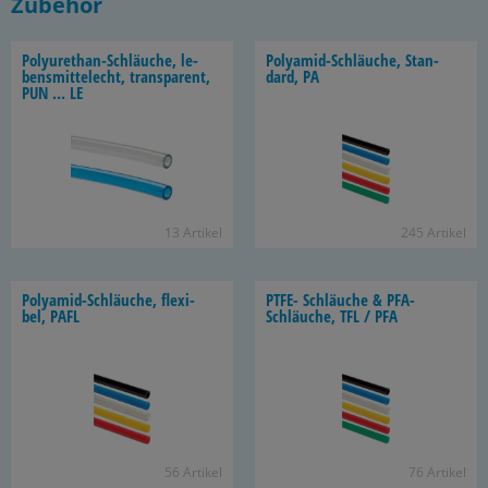
Zubehör
Polyurethan-​Schläuche, le­
Polyamid-​Schläuche, Stan­
bens­mit­tel­echt, trans­pa­rent,
dard, PA
PUN ... LE
13 Ar­ti­kel
245 Ar­ti­kel
Polyamid-​Schläuche, fle­xi­
PTFE- Schläu­che & PFA-​
bel, PAFL
Schläuche, TFL / PFA
56 Ar­ti­kel
76 Ar­ti­kel