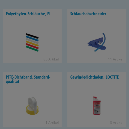
Polyethylen-​Schläuche, PL
Schlauch­ab­schnei­der
85 Ar­ti­kel
11 Ar­ti­kel
PTFE-​Dichtband, Stan­dard­
Ge­win­de­dicht­fa­den, LOC­TI­TE
qua­li­tät
1 Ar­ti­kel
3 Ar­ti­kel