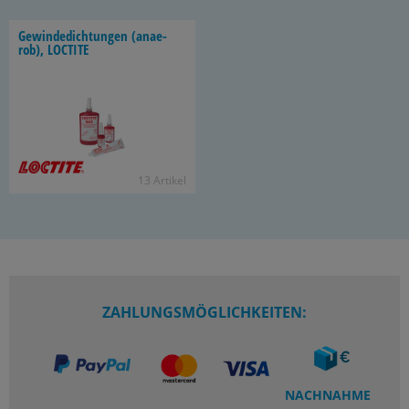
Ge­win­de­dich­tun­gen (an­ae­
rob), LOC­TI­TE
13 Ar­ti­kel
ZAHLUNGSMÖGLICHKEITEN:
NACHNAHME