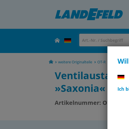
Wil
weitere Originalteile
OT-R
OT-RIE00
Ventilaustausc
»Saxonia« für T
Ich 
Artikelnummer:
OT-RIE00