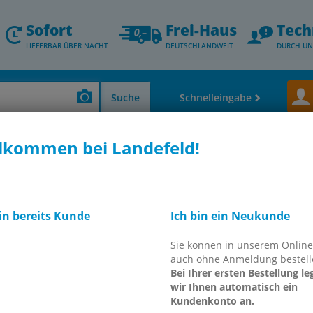
Sofort
Frei-Haus
Tech
LIEFERBAR ÜBER NACHT
DEUTSCHLANDWEIT
DURCH UN
Suche
Schnelleingabe
lkommen bei Landefeld!
0115
hsatz, für Druckregler
rinkwasser, R 1 1/4
bin bereits Kunde
Ich bin ein Neukunde
Sie können in unserem Onlin
0115
auch ohne Anmeldung bestell
Bei Ihrer ersten Bestellung le
wir Ihnen automatisch ein
Kundenkonto an.
inkl. MwSt.