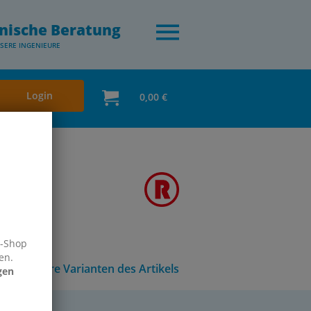
nische Beratung
SERE INGENIEURE
Login
0,00 €
e-Shop
en.
Andere Varianten des Artikels
gen