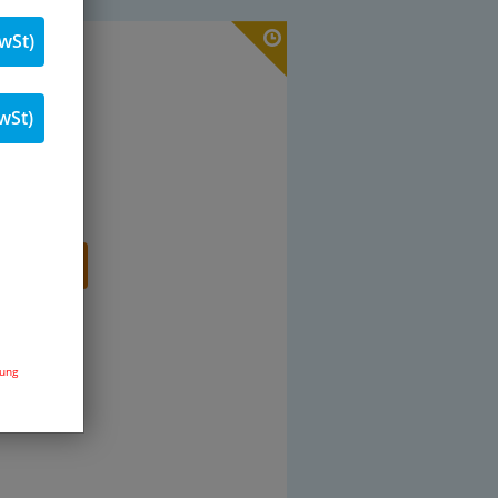
wSt)
19 % MwSt.
wSt)
Stk.
renkorb
dung