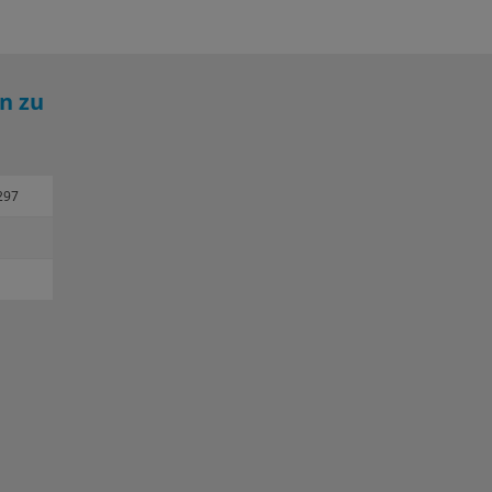
n zu
297