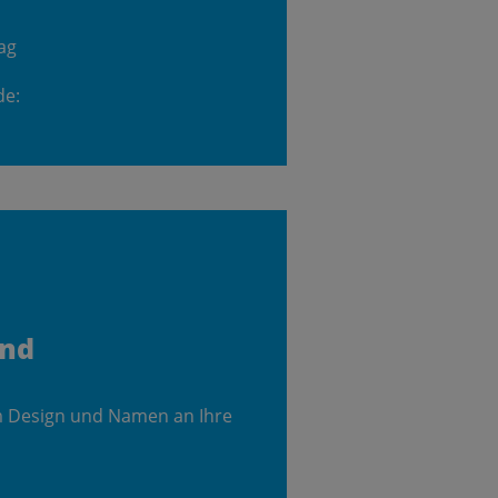
ag
de:
and
m Design und Namen an Ihre