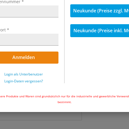
ennummer
*
Neukunde (Preise zzgl. M
113,68 €
79,59 €
inkl. 
ort
*
Neukunde (Preise inkl. M
Menge
Nicht auf Lager
Anmelden
In den Wa
Login als Unterbenutzer
Login-Daten vergessen?
ere Produkte und Waren sind grundsätzlich nur für die industrielle und gewerbliche Verwen
bestimmt.