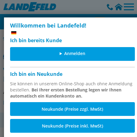
Willkommen bei Landefeld!
SMC
Ich bin bereits Kunde
Anmelden
VQ2000-FPG-0202-F
Ich bin ein Neukunde
ENTSPERRBARESDOPPELRÜCKSCHLA
Sie können in unserem Online-Shop auch ohne Anmeldung
bestellen.
Bei Ihrer ersten Bestellung legen wir Ihnen
Artikelnummer:
OT-SMC154263
automatisch ein Kundenkonto an.
Andere Varianten des Artikels
Neukunde (Preise zzgl. MwSt)
MwSt.
Neukunde (Preise inkl. MwSt)