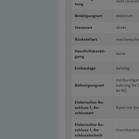
nicht re­ver­si­
tung
Be­tä­ti­gungs­art
elek­trisch
Steu­er­art
di­rekt
Rück­stell­art
me­cha­ni­sch
Hand­hilfs­be­tä­ti­
keine
gung
Ein­bau­la­ge
be­lie­big
mit Durch­ga
Be­fes­ti­gungs­art
boh­rung für 
be M2
Elek­tri­scher An­
schluss 1, An­
Kabel mit Ste
schluss­art
Elek­tri­scher An­
schluss 1, An­
An­schluss­bil
schluss­tech­nik