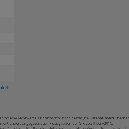
ikels
rbindliche Richtwerte! Für nicht schriftlich bestätigte Datenauswahl übern
icht anders angegeben, auf Flüssigkeiten der Gruppe II bei +20°C.
dsätzlich nur für die industrielle und gewerbliche Verwendung bestimmt.