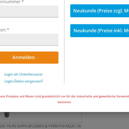
ennummer
*
Neukunde (Preise zzgl. M
214,65 €
inkl
Menge
ort
*
Neukunde (Preise inkl. M
Nicht auf Lager
Anmelden
In den Wa
Login als Unterbenutzer
Login-Daten vergessen?
ere Produkte und Waren sind grundsätzlich nur für die industrielle und gewerbliche Verwen
bestimmt.
M22C-16-PE-5HPA (8122801) & VYKB-F10-M22C-16-