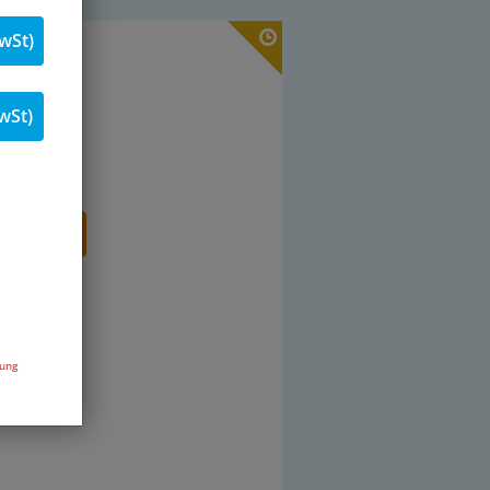
wSt)
. 19 % MwSt.
Stk.
wSt)
renkorb
dung