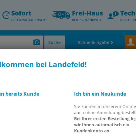
Sofort
Frei-Haus
Tech
LIEFERBAR ÜBER NACHT
DEUTSCHLANDWEIT
DURCH UN
Suche
Schnelleingabe
lkommen bei Landefeld!
seln
Prozessventile
Elektrisch betätigte Medienventile
Mediengetren
6-PF-1HPA (8122812)
tesMagnetventil
bin bereits Kunde
Ich bin ein Neukunde
Sie können in unserem Onlin
094075
auch ohne Anmeldung bestell
Bei Ihrer ersten Bestellung le
wir Ihnen automatisch ein
Kundenkonto an.
inkl. MwSt.