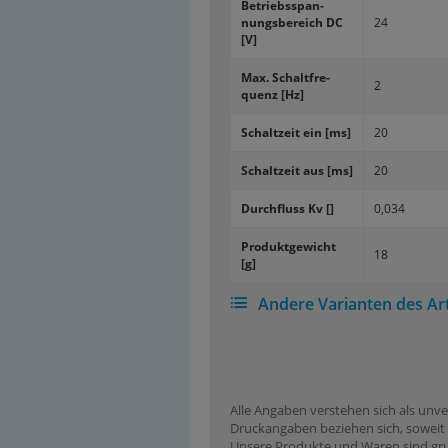
Be­triebs­span­
nungs­be­reich DC
24
[V]
Max. Schalt­fre­
2
quenz [Hz]
Schalt­zeit ein [ms]
20
Schalt­zeit aus [ms]
20
Durch­fluss Kv []
0,034
Pro­dukt­ge­wicht
18
[g]
Andere Varianten des Art
Alle Angaben verstehen sich als unve
Druckangaben beziehen sich, soweit n
Unsere Produkte und Waren sind grun