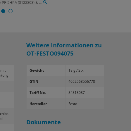
PF-5HPA (8122803) & ...
Weitere Informationen zu
OT-FESTO094075
 mit
Gewicht
18 g / Stk.
h­tung
GTIN
4052568556778
Tariff No.
84818087
Hersteller
Festo
schlos­
bil
Dokumente