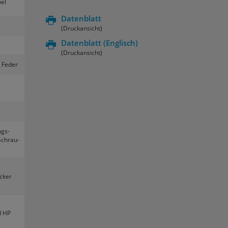
bel
Datenblatt
(Druckansicht)
Datenblatt
(Englisch)
(Druckansicht)
e Feder
ngs­
Schrau­
­cker
d HP