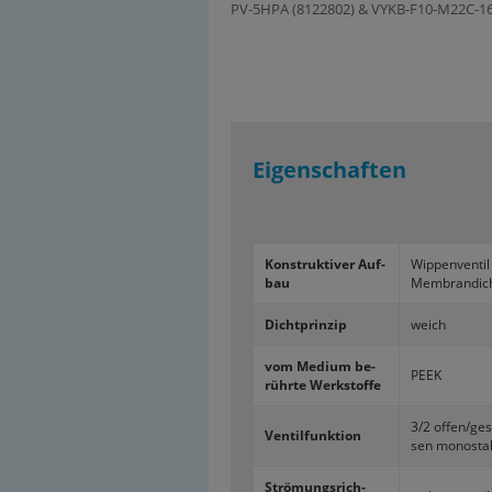
PV-5HPA (8122802) & VYKB-F10-M22C-16-
Eigenschaften
Kon­struk­ti­ver Auf­
Wip­pen­ven­til
bau
Mem­bran­dic
Dicht­prin­zip
weich
vom Me­di­um be­
PEEK
rühr­te Werk­stof­fe
3/2 offen/ge­
Ven­til­funk­ti­on
sen mo­no­sta­
Strö­mungs­rich­