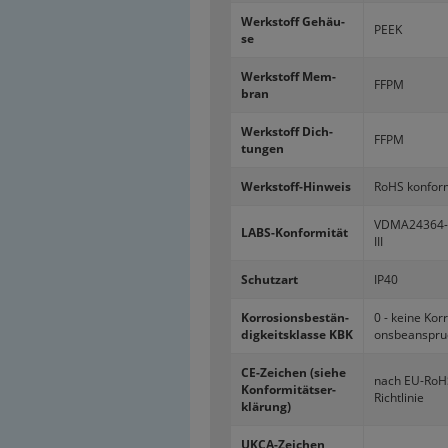
Werk­stoff Ge­häu­
PEEK
se
Werk­stoff Mem­
FFPM
bran
Werk­stoff Dich­
FFPM
tun­gen
Werkstoff-​Hinweis
RoHS kon­for
VDMA24364-
LABS-​Konformität
III
Schutz­art
IP40
Kor­ro­si­ons­be­stän­
0 - keine Kor­r
dig­keits­klas­se KBK
ons­be­an­spr
CE-​Zeichen (siehe
nach EU-​RoH
Kon­for­mi­täts­er­
Richtlinie
klä­rung)
UKCA-​Zeichen