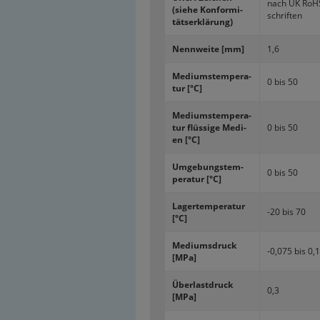
nach UK RoH
(siehe Kon­for­mi­
schrif­ten
täts­er­klä­rung)
Nenn­wei­te [mm]
1,6
Me­di­ums­tem­pe­ra­
0 bis 50
tur [°C]
Me­di­ums­tem­pe­ra­
tur flüs­si­ge Me­di­
0 bis 50
en [°C]
Um­ge­bungs­tem­
0 bis 50
pe­ra­tur [°C]
La­ger­tem­pe­ra­tur
-20 bis 70
[°C]
Me­di­ums­druck
-0,075 bis 0,1
[MPa]
Über­last­druck
0,3
[MPa]