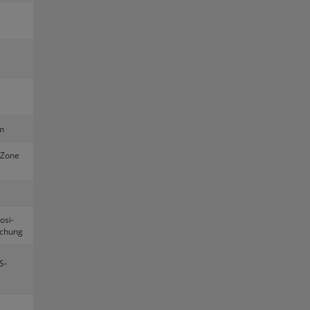
m
​Zone
o­si­
u­chung
S-