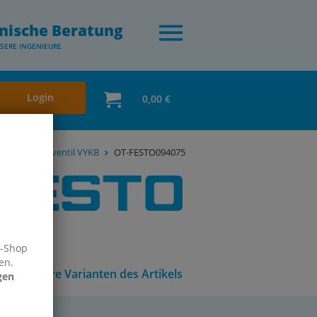
nische Beratung
SERE INGENIEURE
Login
0,00 €
ntes Magnetventil VYKB
OT-FESTO094075
e-Shop
en.
Andere Varianten des Artikels
gen