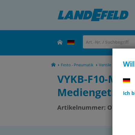
Wil
Festo - Pneumatik
Ventile und Ventilin
VYKB-F10-M32-1
Mediengetrenn
Ich 
Artikelnummer:
OT-FESTO