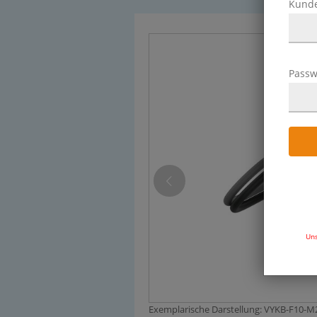
Kund
Passw
Uns
Exemplarische Darstellung: VYKB-F10-