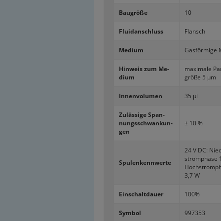
Bau­grö­ße
10
Flu­i­dan­schluss
Flansch
Me­di­um
Gas­för­mi­ge 
Hin­weis zum Me­
ma­xi­ma­le Par­
di­um
grö­ße 5 µm
In­nen­vo­lu­men
35 µl
Zu­läs­si­ge Span­
nungs­schwan­kun­
± 10 %
gen
24 V DC: Nie­
strom­pha­se 
Spu­len­kenn­wer­te
Hoch­strom­ph
3,7 W
Ein­schalt­dau­er
100%
Sym­bol
997353