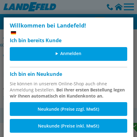
Willkommen bei Landefeld!
Widerstandsthermometer mit kleinem Anschlusskopf, DIN EN IEC
Ich bin bereits Kunde
60751
Anmelden
Widerstandsthermometer Pt100 (4-
Leiter), G1/2"-6x200mm, mit
kurzem Halsrohr
Ich bin ein Neukunde
Sie können in unserem Online-Shop auch ohne
Artikelnummer:
PT1004AK 126-200 HR
Anmeldung bestellen.
Bei Ihrer ersten Bestellung legen
wir Ihnen automatisch ein Kundenkonto an.
Andere Varianten des Artikels
Neukunde (Preise zzgl. MwSt)
MwSt.
Neukunde (Preise inkl. MwSt)