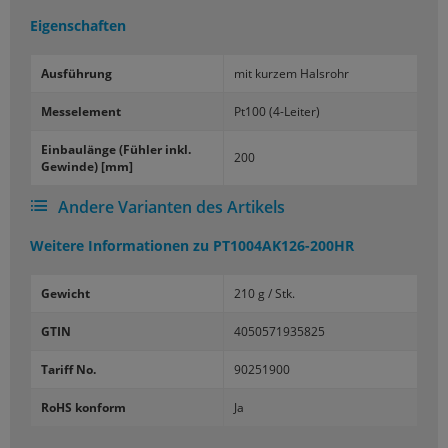
Eigenschaften
Aus­füh­rung
mit kur­zem Hals­rohr
Mess­ele­ment
Pt100 (4-​Leiter)
Ein­bau­län­ge (Füh­ler inkl.
200
Ge­win­de) [mm]
Andere Varianten des Artikels
Weitere Informationen zu
PT1004AK126-200HR
Gewicht
210 g / Stk.
GTIN
4050571935825
Tariff No.
90251900
RoHS konform
Ja