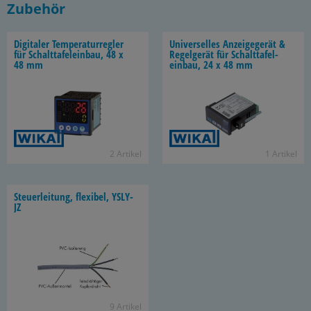
Zubehör
Di­gi­ta­ler Tem­pe­ra­tur­reg­ler
Uni­ver­sel­les An­zei­ge­ge­rät &
für Schalt­ta­fel­ein­bau, 48 x
Re­gel­ge­rät für Schalt­ta­fel­
48 mm
ein­bau, 24 x 48 mm
2 Ar­ti­kel
1 Ar­ti­kel
Steu­er­lei­tung, fle­xi­bel, YSLY-​
JZ
9 Ar­ti­kel