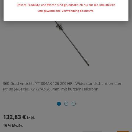
Unsere Produkte und Waren sind grundsätzlich nur für die industrielle
und gewerbliche Verwendung bestimmt.
360-Grad Ansicht: PT1004AK 126-200 HR - Widerstandsthermometer
Pt100 (4-Leiter), G1/2"-6x200mm, mit kurzem Halsrohr
132,83 €
inkl.
19 % MwSt.