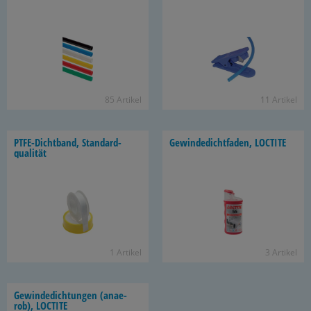
85 Ar­ti­kel
11 Ar­ti­kel
PTFE-​Dichtband, Stan­dard­
Ge­win­de­dicht­fa­den, LOC­TI­TE
qua­li­tät
1 Ar­ti­kel
3 Ar­ti­kel
Ge­win­de­dich­tun­gen (an­ae­
rob), LOC­TI­TE