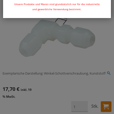
Unsere Produkte und Waren sind grundsätzlich nur für die industrielle
und gewerbliche Verwendung bestimmt.
Exemplarische Darstellung: Winkel-Schottverschraubung, Kunststoff
17,70 €
inkl. 19
% MwSt.
Stk.