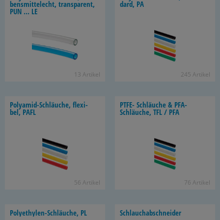
bens­mit­tel­echt, trans­pa­rent,
dard, PA
PUN ... LE
13 Ar­ti­kel
245 Ar­ti­kel
Polyamid-​Schläuche, fle­xi­
PTFE- Schläu­che & PFA-​
bel, PAFL
Schläuche, TFL / PFA
56 Ar­ti­kel
76 Ar­ti­kel
Polyethylen-​Schläuche, PL
Schlauch­ab­schnei­der