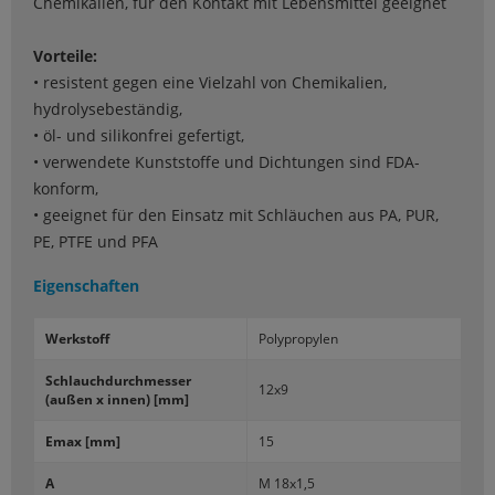
Chemikalien, für den Kontakt mit Lebensmittel geeignet
Vorteile:
• resistent gegen eine Vielzahl von Chemikalien,
hydrolysebeständig,
• öl- und silikonfrei gefertigt,
• verwendete Kunststoffe und Dichtungen sind FDA-
konform,
• geeignet für den Einsatz mit Schläuchen aus PA, PUR,
PE, PTFE und PFA
Eigenschaften
Werk­stoff
Po­ly­pro­py­len
Schlauch­durch­mes­ser
12x9
(außen x innen) [mm]
Emax [mm]
15
A
M 18x1,5