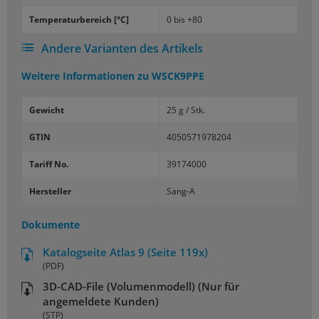
Tem­pe­ra­tur­be­reich [°C]
0 bis +80
Andere Varianten des Artikels
Weitere Informationen zu
WSCK9PPE
Gewicht
25 g / Stk.
GTIN
4050571978204
Tariff No.
39174000
Hersteller
Sang-A
Dokumente
Katalogseite Atlas 9 (Seite 119x)
(PDF)
3D-CAD-File (Volumenmodell) (Nur für
angemeldete Kunden)
(STP)