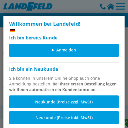
Willkommen bei Landefeld!
Winkel-Schottverschraubungen
Ich bin bereits Kunde
Anmelden
Winkel-Schott-Verschraubung
Ich bin ein Neukunde
12x9mm, Polypropylen
Sie können in unserem Online-Shop auch ohne
Anmeldung bestellen.
Bei Ihrer ersten Bestellung legen
Artikelnummer:
WSCK 9 PP E
wir Ihnen automatisch ein Kundenkonto an.
Andere Varianten des Artikels
Neukunde (Preise zzgl. MwSt)
MwSt.
Neukunde (Preise inkl. MwSt)