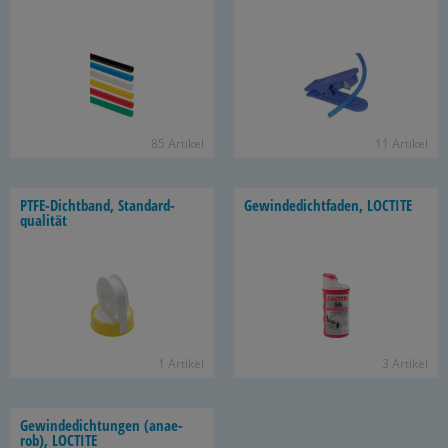
85 Ar­ti­kel
11 Ar­ti­kel
PTFE-​Dichtband, Stan­dard­
Ge­win­de­dicht­fa­den, LOC­TI­TE
qua­li­tät
1 Ar­ti­kel
3 Ar­ti­kel
Ge­win­de­dich­tun­gen (an­ae­
rob), LOC­TI­TE