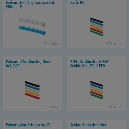
bens­mit­tel­echt, trans­pa­rent,
dard, PA
PUN ... LE
13 Ar­ti­kel
245 Ar­ti­kel
Polyamid-​Schläuche, fle­xi­
PTFE- Schläu­che & PFA-​
bel, PAFL
Schläuche, TFL / PFA
56 Ar­ti­kel
76 Ar­ti­kel
Polyethylen-​Schläuche, PL
Schlauch­ab­schnei­der