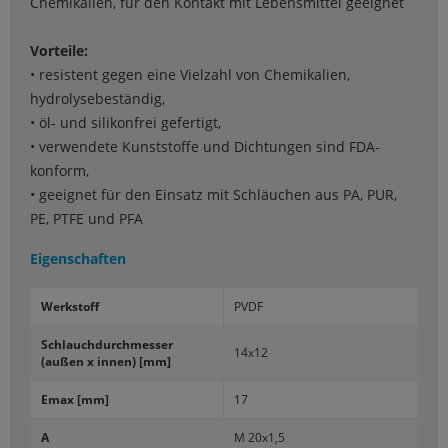
Chemikalien, für den Kontakt mit Lebensmittel geeignet
Vorteile:
• resistent gegen eine Vielzahl von Chemikalien,
hydrolysebeständig,
• öl- und silikonfrei gefertigt,
• verwendete Kunststoffe und Dichtungen sind FDA-
konform,
• geeignet für den Einsatz mit Schläuchen aus PA, PUR,
PE, PTFE und PFA
Eigenschaften
Werk­stoff
PVDF
Schlauch­durch­mes­ser
14x12
(außen x innen) [mm]
Emax [mm]
17
A
M 20x1,5