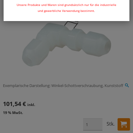
Unsere Produkte und Waren sind grundsätzlich nur für die industrielle
und gewerbliche Verwendung bestimmt.
Exemplarische Darstellung: Winkel-Schottverschraubung, Kunststoff
101,54 €
inkl.
19 % MwSt.
Stk.