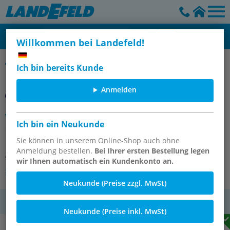
Willkommen bei Landefeld!
Winkel-Schottverschraubungen
Ich bin bereits Kunde
Anmelden
Winkel-Schott-Verschraubung
Ich bin ein Neukunde
14x12mm, PVDF
Sie können in unserem Online-Shop auch ohne
Anmeldung bestellen.
Bei Ihrer ersten Bestellung legen
Artikelnummer:
WSCK 12 PVDF E
wir Ihnen automatisch ein Kundenkonto an.
Andere Varianten des Artikels
Neukunde (Preise zzgl. MwSt)
MwSt.
Neukunde (Preise inkl. MwSt)