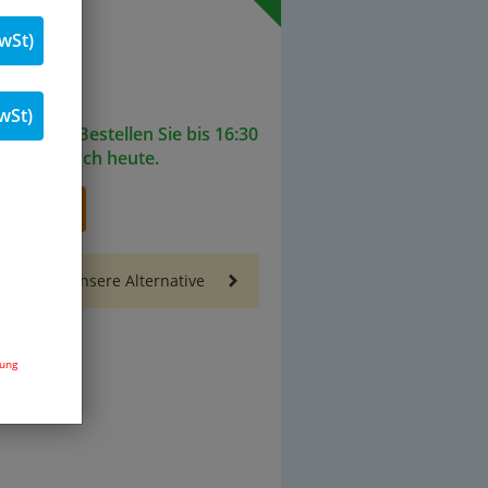
 % MwSt.
wSt)
Stk.
wSt)
ieferbar. Bestellen Sie bis 16:30
senden noch heute.
renkorb
Sie auch unsere Alternative
dung