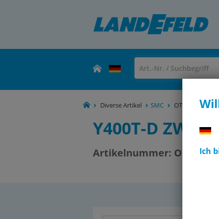
Wil
Diverse Artikel
SMC
OT-SMC154909
Y400T-D ZWIS
Ich 
Artikelnummer:
OT-SMC1