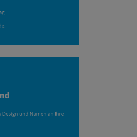
ag
de:
and
m Design und Namen an Ihre