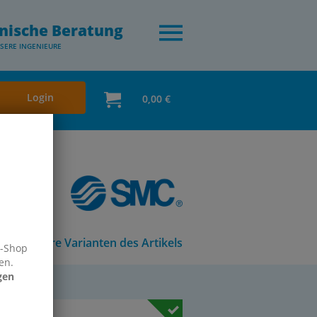
nische Beratung
SERE INGENIEURE
Login
0,00 €
Andere Varianten des Artikels
e-Shop
en.
gen