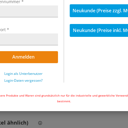
6,40 €
ennummer
*
inkl. 19
Neukunde (Preise zzgl. M
Menge
ort
*
Neukunde (Preise inkl. M
Sofort ab Lager l
Uhr und wir ver
In den Wa
Anmelden
Beachten 
Login als Unterbenutzer
Login-Daten vergessen?
ere Produkte und Waren sind grundsätzlich nur für die industrielle und gewerbliche Verwen
bestimmt.
el ähnlich)