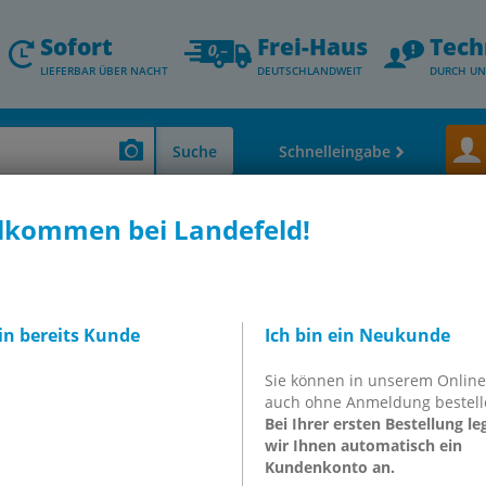
Sofort
Frei-Haus
Tech
LIEFERBAR ÜBER NACHT
DEUTSCHLANDWEIT
DURCH UN
Suche
Schnelleingabe
lkommen bei Landefeld!
CHENSTÜCK
bin bereits Kunde
Ich bin ein Neukunde
54909
Sie können in unserem Onlin
auch ohne Anmeldung bestell
Bei Ihrer ersten Bestellung le
inkl. MwSt.
wir Ihnen automatisch ein
Kundenkonto an.