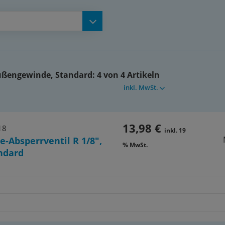
Außengewinde, Standard:
4 von 4 Artikeln
inkl. MwSt.
13,98 €
18
inkl. 19
e-Absperrventil R 1/8",
% MwSt.
ndard