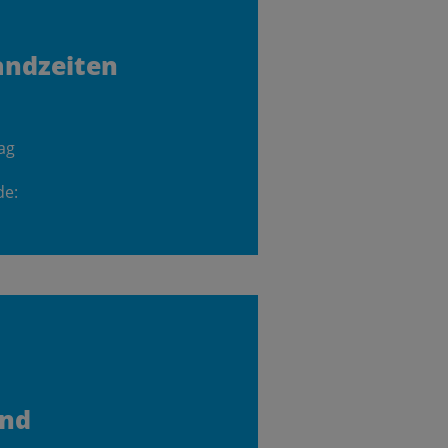
andzeiten
ag
de:
and