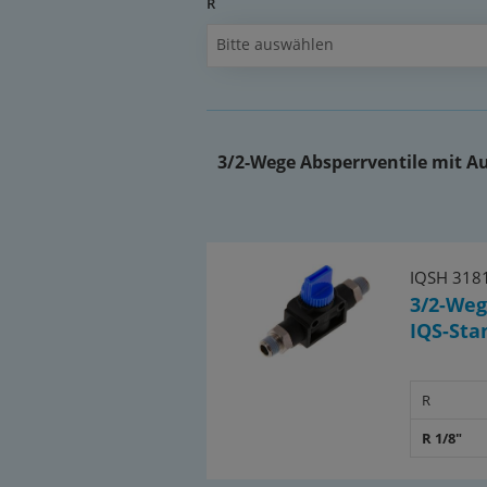
R
Vorteile:
Bitte auswählen
•sehr kompakte Bauform
Dokumente:
Katalogseite Atlas 9 (Seite 63)
3/2-Wege Absperrventile mit 
(PDF)
IQSH 318
3/2-Weg
IQS-Sta
R
R 1/8"