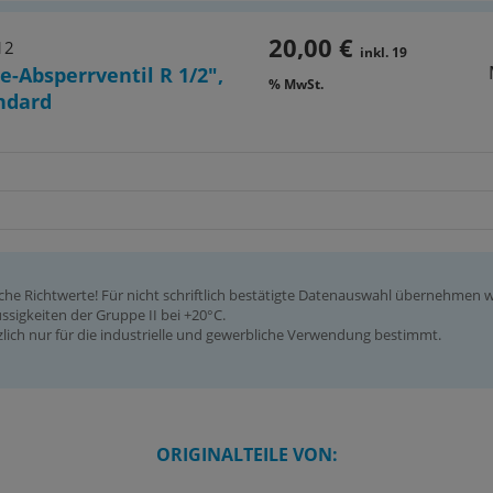
20,00 €
12
inkl. 19
e-Absperrventil R 1/2",
% MwSt.
ndard
iche Richtwerte! Für nicht schriftlich bestätigte Datenauswahl übernehmen
ssigkeiten der Gruppe II bei +20°C.
ich nur für die industrielle und gewerbliche Verwendung bestimmt.
ORIGINALTEILE VON: