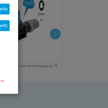
wSt)
wSt)
ege Absperrventile mit Außengewinde
dung