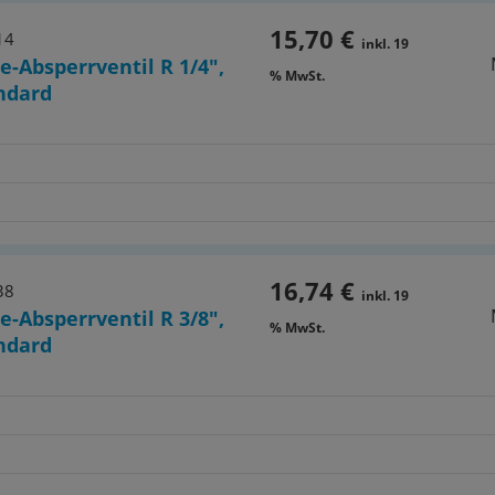
15,70 €
14
inkl. 19
e-Absperrventil R 1/4",
% MwSt.
ndard
16,74 €
38
inkl. 19
e-Absperrventil R 3/8",
% MwSt.
ndard