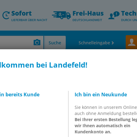
Sofort
Frei-Haus
Tech
LIEFERBAR ÜBER NACHT
DEUTSCHLANDWEIT
DURCH UN
Suche
Schnelleingabe
lkommen bei Landefeld!
Verschraubungen & Schlauchtüllen)
IQS-Funktionsverschraubungen - Stan
 Absperrventile mit Außengewinde, Standard
bin bereits Kunde
Ich bin ein Neukunde
rrventile mit
Sie können in unserem Onlin
 Standard
auch ohne Anmeldung bestell
Bei Ihrer ersten Bestellung le
wir Ihnen automatisch ein
Kundenkonto an.