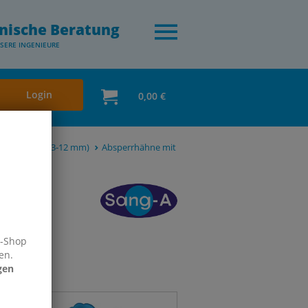
nische Beratung
SERE INGENIEURE
Login
0,00 €
dard / Mini (3-12 mm)
Absperrhähne mit
e-Shop
en.
gen