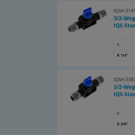
IQSH 314
3/2-Weg
IQS-Sta
R
R 1/4"
IQSH 338
3/2-Weg
IQS-Sta
R
R 3/8"