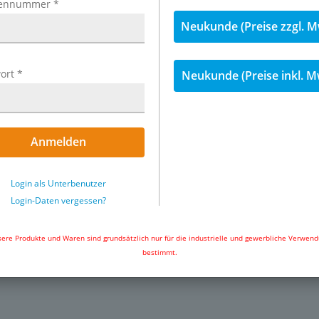
ennummer
*
sering: PA 66, Dichtung: NBR,
Neukunde (Preise zzgl. M
 verzinkt (bei der Montage
chtungen und Schmierstoffe
ort
*
Neukunde (Preise inkl. M
Anmelden
Login als Unterbenutzer
Exemplarische Darstellung: 3/2-W
strom ab und entlüften die
Login-Daten vergessen?
ere Produkte und Waren sind grundsätzlich nur für die industrielle und gewerbliche Verwen
bestimmt.
 Kleinzylindern oder zur
chen Baugruppen.