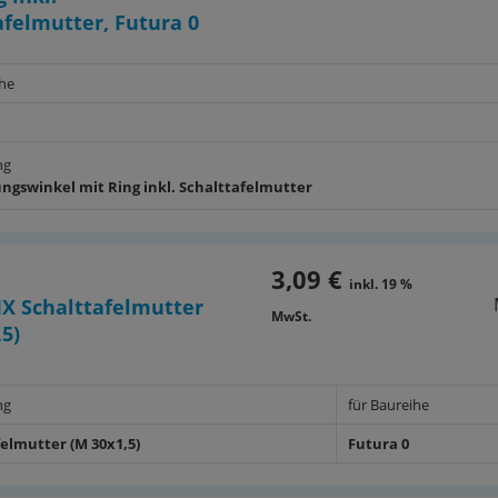
afelmutter, Futura 0
ihe
ng
ungswinkel mit Ring inkl. Schalttafelmutter
3,09 €
inkl. 19 %
X Schalttafelmutter
MwSt.
,5)
ng
für Baureihe
felmutter (M 30x1,5)
Futura 0