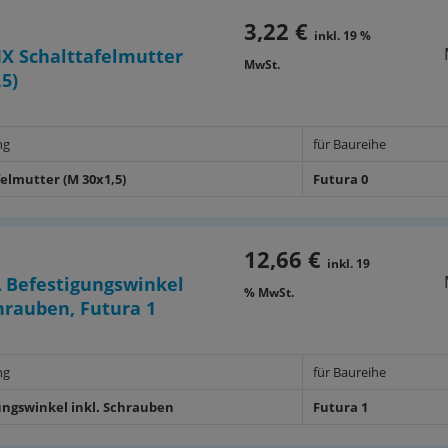
3,22 €
inkl. 19 %
X Schalttafelmutter
MwSt.
,5)
ng
für Baureihe
felmutter (M 30x1,5)
Futura 0
12,66 €
inkl. 19
 Befestigungswinkel
% MwSt.
chrauben, Futura 1
ng
für Baureihe
ungswinkel inkl. Schrauben
Futura 1