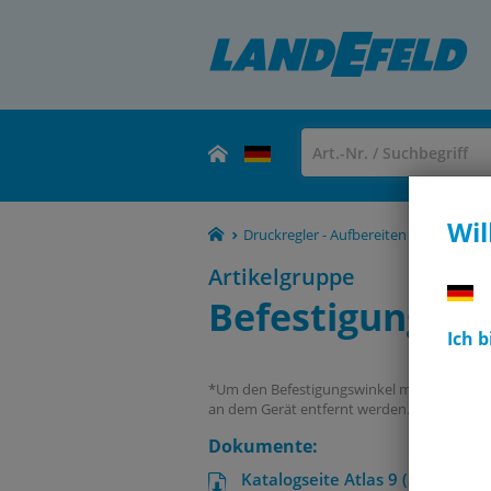
Wil
Druckregler - Aufbereiten - Manomete
Artikelgruppe
Befestigungsma
Ich 
*Um den Befestigungswinkel montieren zu 
an dem Gerät entfernt werden.
Dokumente:
Katalogseite Atlas 9 (Seite 576)