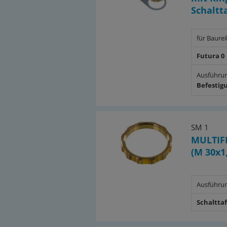
Schaltt
für Baure
Futura 0
Ausführu
Befestig
SM 1
MULTIFI
(M 30x1
Ausführu
Schaltta