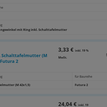
ihe
ng
ungswinkel mit Ring inkl. Schalttafelmutter
3,33 €
inkl. 19 %
Schalttafelmutter (M
MwSt.
 Futura 2
ng
für Baureihe
felmutter (M 42x1,5)
Futura 2
24,04 €
inkl. 19