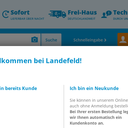
Sofort
Frei-Haus
Tech
LIEFERBAR ÜBER NACHT
DEUTSCHLANDWEIT
DURCH UN
Suche
Schnelleingabe
lkommen bei Landefeld!
r - Thermometer - Durchfluss- & Füllstandsmessung
Wartungsgeräte - Fu
terial - Futura
bin bereits Kunde
Ich bin ein Neukunde
Sie können in unserem Onlin
können, muss eine Abdeckplatte
auch ohne Anmeldung bestell
Bei Ihrer ersten Bestellung le
wir Ihnen automatisch ein
Kundenkonto an.