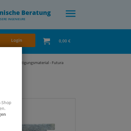
nische Beratung
SERE INGENIEURE
Login
0,00 €
tura
Befestigungsmaterial - Futura
e-Shop
en.
gen