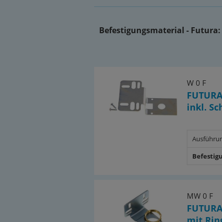
Befestigungsmaterial - Futura:
W 0 F
FUTURA
inkl. S
Ausführu
Befestig
MW 0 F
FUTURA
mit Ring