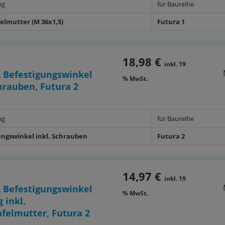
ng
für Baureihe
felmutter (M 36x1,5)
Futura 1
18,98 €
inkl. 19
 Befestigungswinkel
% MwSt.
chrauben, Futura 2
ng
für Baureihe
ungswinkel inkl. Schrauben
Futura 2
14,97 €
inkl. 19
 Befestigungswinkel
% MwSt.
 inkl.
afelmutter, Futura 2