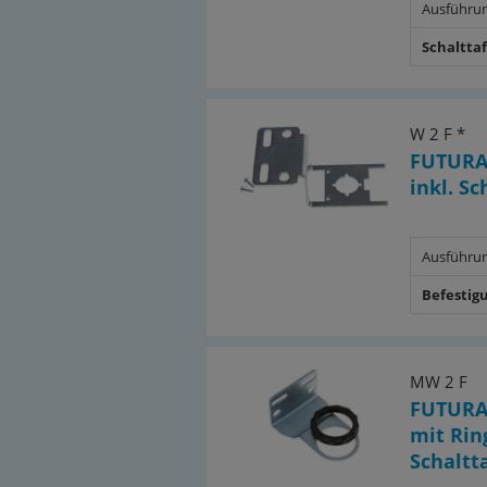
Ausführu
Schaltta
W 2 F *
FUTURA
inkl. S
Ausführu
Befestig
MW 2 F
FUTURA
mit Ring
Schaltt