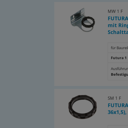
MW 1 F
FUTURA
mit Ring
Schaltt
für Baure
Futura 1
Ausführu
Befestig
SM 1 F
FUTURA 
36x1,5),