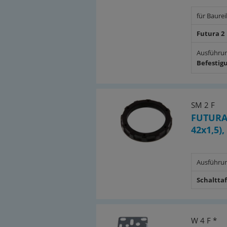
für Baure
Futura 2
Ausführu
Befestig
SM 2 F
FUTURA 
42x1,5),
Ausführu
Schaltta
W 4 F *