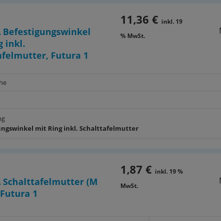
11,36 €
inkl. 19
 Befestigungswinkel
% MwSt.
 inkl.
afelmutter, Futura 1
ihe
ng
ungswinkel mit Ring inkl. Schalttafelmutter
1,87 €
inkl. 19 %
Schalttafelmutter (M
MwSt.
 Futura 1