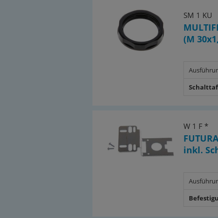
SM 1 KU
MULTIFI
(M 30x1
Ausführu
Schaltta
W 1 F *
FUTURA
inkl. S
Ausführu
Befestig