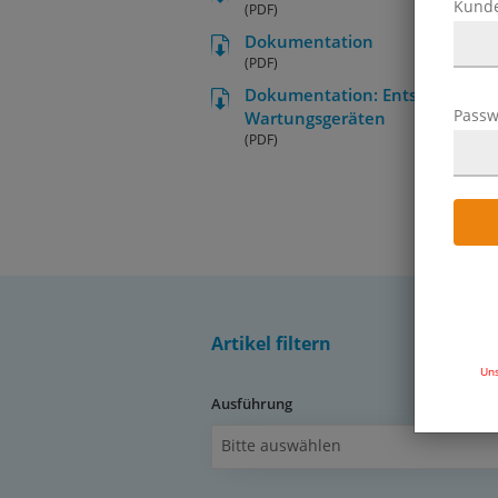
Kund
(PDF)
Dokumentation
(PDF)
Dokumentation: Entscheidungsh
Passw
Wartungsgeräten
(PDF)
Artikel filtern
Uns
Ausführung
Bitte auswählen