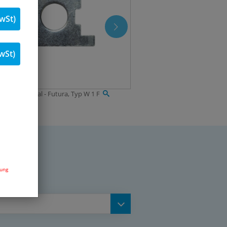
wSt)
wSt)
igungsmaterial - Futura, Typ W 1 F
dung