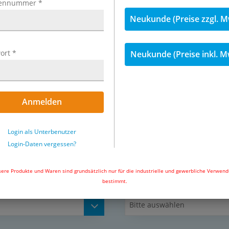
ennummer
*
Neukunde (Preise zzgl. M
ilfe für die Auswahl von
ort
*
Neukunde (Preise inkl. M
Exemplarische Darstellung: Befest
Anmelden
Login als Unterbenutzer
Login-Daten vergessen?
ere Produkte und Waren sind grundsätzlich nur für die industrielle und gewerbliche Verwen
bestimmt.
für Baureihe
Bitte auswählen