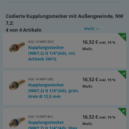
-0,95 bis 35 bar
Durchfluss*:
Codierte Kupplungsstecker mit Außengewinde, NW
7,2:
1800 l/min
MwSt.
4 von 4 Artikeln
Kompatibel zu**:
16,52 €
Rectus (25, 26, 1600, 1625) und viele andere deutsche Fabrikate
KSG 14 NW7-ROC
inkl. 19 %
Kupplungsstecker
MwSt.
(NW7,2) G 1/4"(AG), rot,
*6 bar Eingangsdruck, 0,5 bar Druckdifferenz
**Namen und Bezeichnungen sind z.T. eingetragene Warenzeichen der
Achteck SW12
jeweiligen Hersteller.
Dokumente:
16,52 €
KSG 14 NW7-GRC
inkl. 19 %
Katalogseite Atlas 9 (Seite 299)
Kupplungsstecker
MwSt.
(PDF)
(NW7,2) G 1/4"(AG), grün,
Kreis Ø 12,5 mm
16,52 €
KSG 14 NW7-BLC
inkl. 19 %
Kupplungsstecker
MwSt.
(NW7,2) G 1/4"(AG), blau,