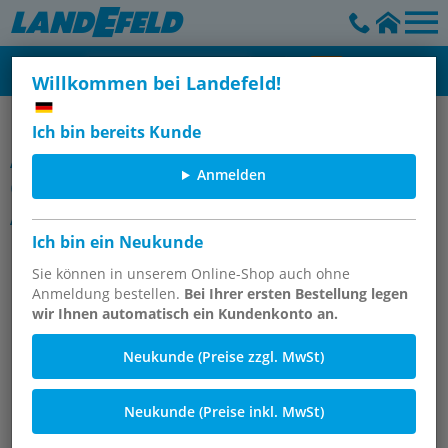
Willkommen bei Landefeld!
Codierte Werkstatt-Kupplungen, NW 7,2 (Standard)
Ich bin bereits Kunde
Artikelgruppe
Anmelden
Codierte Kupplungsstecker mit
Außengewinde, NW 7,2
Ich bin ein Neukunde
Sie können in unserem Online-Shop auch ohne
Anmeldung bestellen.
Bei Ihrer ersten Bestellung legen
wir Ihnen automatisch ein Kundenkonto an.
Neukunde (Preise zzgl. MwSt)
Neukunde (Preise inkl. MwSt)