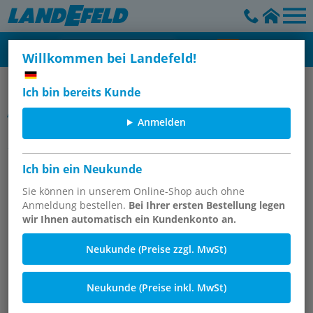
Willkommen bei Landefeld!
Wartungsgeräte - Futura
Ich bin bereits Kunde
Artikelgruppe
Anmelden
Druckregler - Futura-Baureihe 4,
14200 l/min
Ich bin ein Neukunde
Sie können in unserem Online-Shop auch ohne
Anmeldung bestellen.
Bei Ihrer ersten Bestellung legen
wir Ihnen automatisch ein Kundenkonto an.
Neukunde (Preise zzgl. MwSt)
Neukunde (Preise inkl. MwSt)