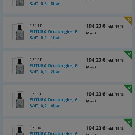
M 50x1,5
3/4", 0,5 - 8bar
Lieferumfang:
Druckregler einschließlich 50 mm Manometer
194,23 €
R 34-1 F
inkl. 19 %
Durchfluss:
FUTURA Druckregler, G
MwSt.
3/4", 0,1 - 1bar
14200 l/min, Sekundärentlüftung: 120 l/min
Eigenluftverbrauch:
194,23 €
R 34-2 F
max. 1,5 l/min
inkl. 19 %
FUTURA Druckregler, G
MwSt.
ATEX:
3/4", 0,1 - 2bar
Betriebsmittel ohne eigene potentielle Zündquelle in
Anlehnung an Richtlinie 2014/34/EU
194,23 €
R 34-4 F
inkl. 19 %
Optional:
FUTURA Druckregler, G
MwSt.
Sicherheitsausführung: mit vorgeschaltetem, abschließbaren
3/4", 0,2 - 4bar
Kugelhahn und Befüllventil
-Si
*Standardbaureihe, bitte bevorzugt einsetzen, da Druckregelbereich
194,23 €
R 34-10 F
inkl. 19 %
universell einsetzbar
FUTURA Druckregler, G