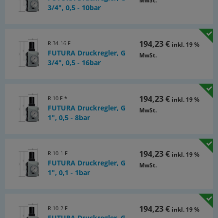
MwSt.
Dokumente:
3/4", 0,5 - 10bar
Katalogseite Atlas 9 (Seite 563)
(PDF)
194,23 €
R 34-16 F
Dokumentation
inkl. 19 %
FUTURA Druckregler, G
(PDF)
MwSt.
3/4", 0,5 - 16bar
Dokumentation: Entscheidungshilfe für die Auswahl
von Wartungsgeräten
(PDF)
194,23 €
R 10 F *
inkl. 19 %
FUTURA Druckregler, G
MwSt.
1", 0,5 - 8bar
194,23 €
R 10-1 F
inkl. 19 %
FUTURA Druckregler, G
MwSt.
1", 0,1 - 1bar
194,23 €
R 10-2 F
inkl. 19 %
FUTURA Druckregler, G