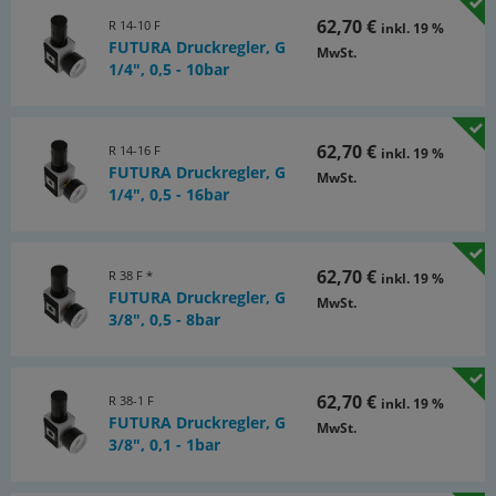
Primärdruck, Regelgenauigkeit: ± 25 mbar
62,70 €
R 14-10 F
inkl. 19 %
FUTURA Druckregler, G
MwSt.
Dokumente:
1/4", 0,5 - 10bar
Katalogseite Atlas 9 (Seite 562)
(PDF)
Dokumentation
62,70 €
R 14-16 F
inkl. 19 %
(PDF)
FUTURA Druckregler, G
MwSt.
1/4", 0,5 - 16bar
Dokumentation: Entscheidungshilfe für die Auswahl
von Wartungsgeräten
(PDF)
62,70 €
R 38 F *
inkl. 19 %
FUTURA Druckregler, G
MwSt.
3/8", 0,5 - 8bar
62,70 €
R 38-1 F
inkl. 19 %
FUTURA Druckregler, G
MwSt.
3/8", 0,1 - 1bar