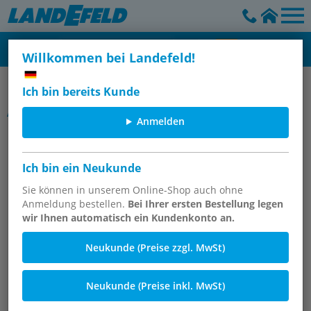
Willkommen bei Landefeld!
Wartungsgeräte - Futura
Ich bin bereits Kunde
Artikelgruppe
Anmelden
Druckregler &
Präzisionsdruckregler - Futura-
Baureihe 1, bis 2500 l/min
Ich bin ein Neukunde
Sie können in unserem Online-Shop auch ohne
Anmeldung bestellen.
Bei Ihrer ersten Bestellung legen
wir Ihnen automatisch ein Kundenkonto an.
Neukunde (Preise zzgl. MwSt)
Neukunde (Preise inkl. MwSt)