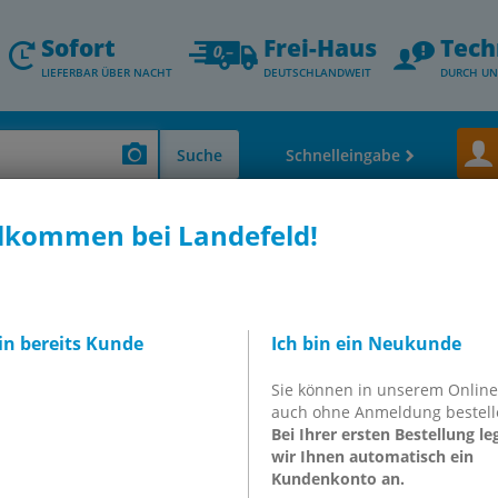
Sofort
Frei-Haus
Tech
LIEFERBAR ÜBER NACHT
DEUTSCHLANDWEIT
DURCH UN
Suche
Schnelleingabe
lkommen bei Landefeld!
18D
bin bereits Kunde
Ich bin ein Neukunde
Sie können in unserem Onlin
auch ohne Anmeldung bestell
Bei Ihrer ersten Bestellung le
wir Ihnen automatisch ein
Kundenkonto an.