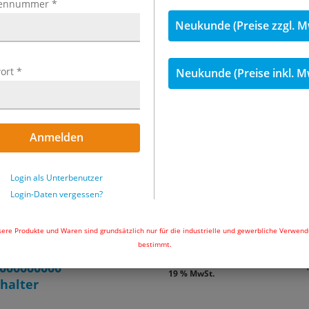
ennummer
*
Neukunde (Preise zzgl. M
ort
*
Neukunde (Preise inkl. M
Anmelden
ikeln
Login als Unterbenutzer
Login-Daten vergessen?
inkl. MwSt.
ere Produkte und Waren sind grundsätzlich nur für die industrielle und gewerbliche Verwen
bestimmt.
377,74 €
9153
inkl.
000000000
19 % MwSt.
halter