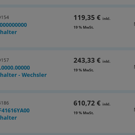
119,35 €
9154
inkl.
000000000
19 % MwSt.
halter
243,33 €
9157
inkl.
.0000.00000
19 % MwSt.
halter - Wechsler
610,72 €
4186
inkl.
F41616YA00
19 % MwSt.
halter