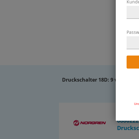
Kund
Passw
Druckschalter 18D:
9 von 9 Art
Uns
OT-IMI10
0880222
Drucksc