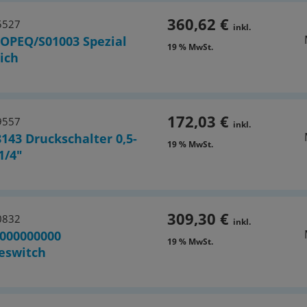
360,62 €
5527
inkl.
OPEQ/S01003 Spezial
19 % MwSt.
ich
172,03 €
9557
inkl.
143 Druckschalter 0,5-
19 % MwSt.
1/4"
309,30 €
0832
inkl.
000000000
19 % MwSt.
eswitch