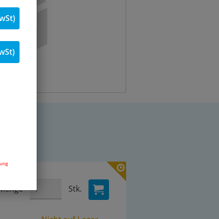
wSt)
wSt)
dung
Menge
Stk.