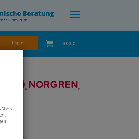
nische Beratung
SERE INGENIEURE
Login
0,00 €
e-Shop
en.
gen