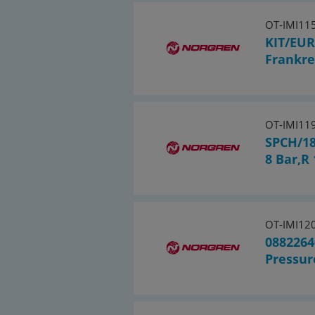
OT-IMI11
KIT/EUR
Frankre
OT-IMI11
SPCH/18
8 Bar,R 
OT-IMI12
0882264
Pressur