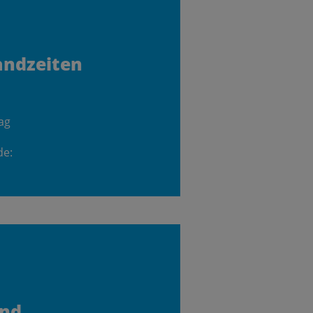
andzeiten
ag
de:
and