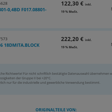
122,30 €
5628
inkl.
801-0,4BD F017.08801-
19 % MwSt.
222,20 €
7573
inkl.
16 18DMITA.BLOCK
19 % MwSt.
iche Richtwerte! Für nicht schriftlich bestätigte Datenauswahl übernehmen
ssigkeiten der Gruppe II bei +20°C.
ich nur für die industrielle und gewerbliche Verwendung bestimmt.
ORIGINALTEILE VON: