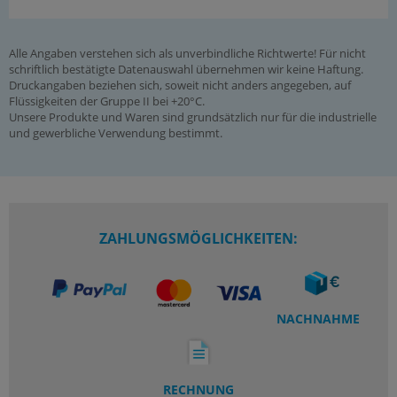
Bei Bedarf Düse bitte separat bestellen.
Dokumente:
Alle Angaben verstehen sich als unverbindliche Richtwerte! Für nicht
Katalogseite Atlas 9 (Seite 1005x)
schriftlich bestätigte Datenauswahl übernehmen wir keine Haftung.
(PDF)
Druckangaben beziehen sich, soweit nicht anders angegeben, auf
Flüssigkeiten der Gruppe II bei +20°C.
Dokumentation: Ausblaspistolen
Unsere Produkte und Waren sind grundsätzlich nur für die industrielle
(PDF)
und gewerbliche Verwendung bestimmt.
ZAHLUNGSMÖGLICHKEITEN:
NACHNAHME
RECHNUNG