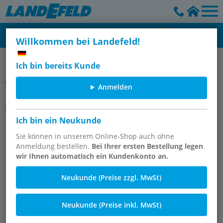
Willkommen bei Landefeld!
Ausblaspistolen & Düsen - Standard
Ich bin bereits Kunde
Artikelgruppe
Anmelden
Düsen für Ausblaspistolen -
Schutzschild, Standard
Ich bin ein Neukunde
Sie können in unserem Online-Shop auch ohne
Anmeldung bestellen.
Bei Ihrer ersten Bestellung legen
wir Ihnen automatisch ein Kundenkonto an.
Neukunde (Preise zzgl. MwSt)
Neukunde (Preise inkl. MwSt)