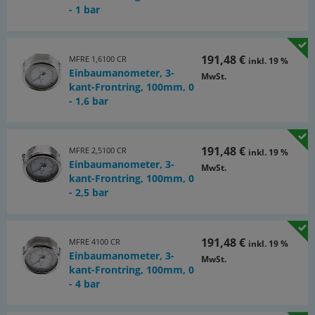
Ermittlung der Messabweichung und der Hysterese), DAkkS-
- 1 bar
DKD Kalibrierung (nach DKD-R 6-1, rückführbar und
akkreditiert nach DIN EN ISO/IEC 17025, Entscheidungsregel 4)
*mit Zentrierzapfen für Profildichtring
191,48 €
MFRE 1,6100 CR
inkl. 19 %
Einbaumanometer, 3-
MwSt.
Dokumente:
kant-Frontring, 100mm, 0
- 1,6 bar
Katalogseite Atlas 9 (Seite 664a)
(PDF)
Dokumentation: Tipps zur Auswahl des richtigen
Manometers
191,48 €
MFRE 2,5100 CR
inkl. 19 %
Einbaumanometer, 3-
(PDF)
MwSt.
kant-Frontring, 100mm, 0
- 2,5 bar
191,48 €
MFRE 4100 CR
inkl. 19 %
Einbaumanometer, 3-
MwSt.
kant-Frontring, 100mm, 0
- 4 bar