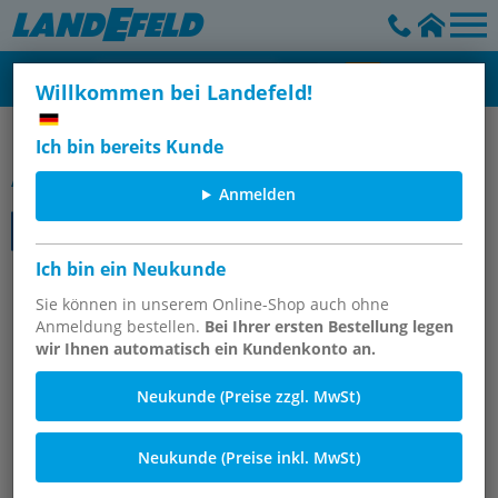
Willkommen bei Landefeld!
Manometer, waagerecht (auch für Vakuum)
Ich bin bereits Kunde
Artikelgruppe
Anmelden
Ich bin ein Neukunde
Einbaumanometer mit Dreikant-
Frontring Ø 100 mm, Edelstahl /
Sie können in unserem Online-Shop auch ohne
Anmeldung bestellen.
Bei Ihrer ersten Bestellung legen
Messing - Robust, Klasse 1
wir Ihnen automatisch ein Kundenkonto an.
Neukunde (Preise zzgl. MwSt)
Neukunde (Preise inkl. MwSt)