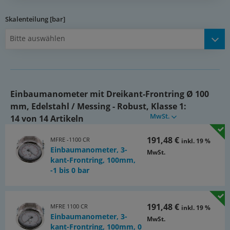
G 1/2" *, rückseitig exzentrisch
Skalenteilung [bar]
Klasse:
Bitte auswählen
1
Temperaturbereich:
Umgebung: -40 bis +60 °C, Messstoff: -40 bis +80 °C
Einbaumanometer mit Dreikant-Frontring Ø 100
Zifferblatt:
mm, Edelstahl / Messing - Robust, Klasse 1:
1. Skala außen (schwarz), Anzeige in bar, 2. Skala innen (rot),
MwSt.
14 von 14 Artikeln
Anzeige in PSI
Schutzart:
191,48 €
MFRE -1100 CR
inkl. 19 %
Einbaumanometer, 3-
MwSt.
IP 54
kant-Frontring, 100mm,
-1 bis 0 bar
Hinweis:
WIKA Typ 212.20
Optional:
191,48 €
MFRE 1100 CR
inkl. 19 %
Einbaumanometer, 3-
MwSt.
ISO-Werkskalibrierung (in Anlehnung an DIN EN 837-1,
kant-Frontring, 100mm, 0