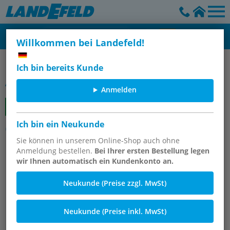
Willkommen bei Landefeld!
Platten
Ich bin bereits Kunde
Artikelgruppe
Anmelden
Ich bin ein Neukunde
Grundplatten Grauguss mit
Rasterbohrungen
Sie können in unserem Online-Shop auch ohne
Anmeldung bestellen.
Bei Ihrer ersten Bestellung legen
wir Ihnen automatisch ein Kundenkonto an.
Neukunde (Preise zzgl. MwSt)
Neukunde (Preise inkl. MwSt)