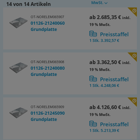
MwSt.
14 von 14 Artikeln
Weitere Abmessungen auf Anfrage.
ab
2.685,35 €
OT-NORELEM065907
inkl.
Zeichnungshinweis:
01126-21240060
19 % MwSt.
1) Positionierbohrung
Grundplatte
Preisstaffel
1 Stk.
3.392,57 €
ab
3.362,50 €
OT-NORELEM065908
inkl.
01126-21240080
19 % MwSt.
Grundplatte
Preisstaffel
1 Stk.
4.248,06 €
ab
4.126,60 €
OT-NORELEM065909
inkl.
01126-21245090
19 % MwSt.
Grundplatte
Preisstaffel
1 Stk.
5.213,39 €