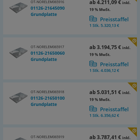
ab
4.211,09 €
OT-NORELEM065916
inkl.
01126-21645090
19 % MwSt.
Grundplatte
Preisstaffel
1 Stk.
5.320,13 €
ab
3.194,75 €
OT-NORELEM065917
inkl.
01126-21650060
19 % MwSt.
Grundplatte
Preisstaffel
1 Stk.
4.036,12 €
ab
5.031,51 €
OT-NORELEM065918
inkl.
01126-21650100
19 % MwSt.
Grundplatte
Preisstaffel
1 Stk.
6.356,62 €
ab
3.787,41 €
OT-NORELEM065919
inkl.