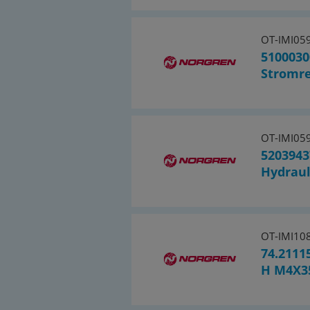
OT-IMI05
5100030
Stromre
OT-IMI05
5203943
Hydraul
OT-IMI10
74.2111
H M4X3