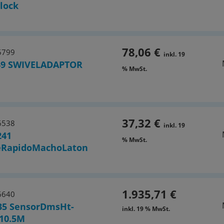
lock
78,06 €
5799
inkl. 19
49 SWIVELADAPTOR
% MwSt.
37,32 €
6538
inkl. 19
241
% MwSt.
eRapidoMachoLaton
1.935,71 €
6640
35 SensorDmsHt-
inkl. 19 % MwSt.
10.5M