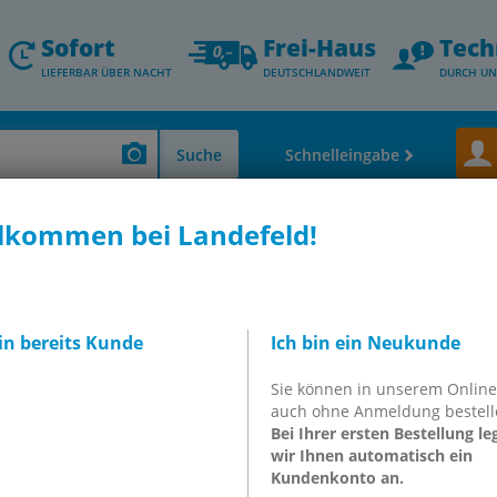
Sofort
Frei-Haus
Tech
LIEFERBAR ÜBER NACHT
DEUTSCHLANDWEIT
DURCH UN
Suche
Schnelleingabe
lkommen bei Landefeld!
bin bereits Kunde
Ich bin ein Neukunde
Sie können in unserem Onlin
auch ohne Anmeldung bestell
Bei Ihrer ersten Bestellung le
wir Ihnen automatisch ein
Kundenkonto an.