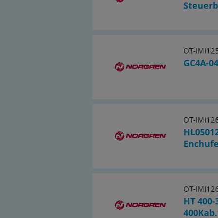
Steuerb
OT-IMI12
GC4A-0
OT-IMI12
HL0501
Enchuf
OT-IMI12
HT 400-
400Kab.