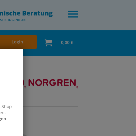
nische Beratung
SERE INGENIEURE
Login
0,00 €
e-Shop
en.
gen