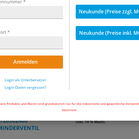
ennummer
*
Neukunde (Preise zzgl. M
ort
*
Neukunde (Preise inkl. M
Anmelden
Login als Unterbenutzer
Login-Daten vergessen?
inkl. MwSt.
ere Produkte und Waren sind grundsätzlich nur für die industrielle und gewerbliche Verwen
bestimmt.
3.375,42 €
9080
728902400
inkl. 19 % MwSt.
INDERVENTIL