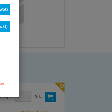
wSt)
wSt)
dung
Menge
Stk.