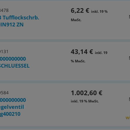
6,22 €
8478
inkl. 19 %
3 Tufflockschrb.
MwSt.
IN912 ZN
43,14 €
9131
inkl. 19
000000000
% MwSt.
SCHLUESSEL
1.002,60 €
9584
000000000
inkl. 19 % MwSt.
gelventil
g400210
wi