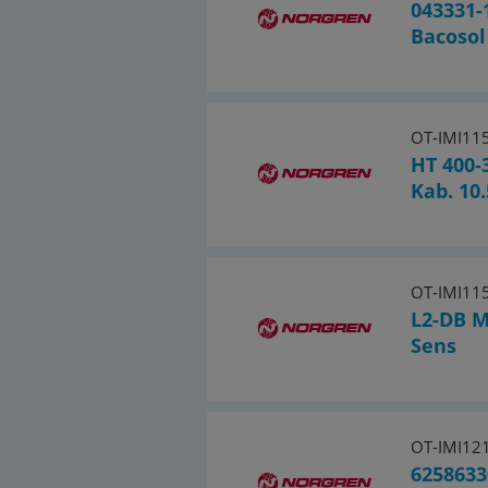
043331-
Bacosol
OT-IMI11
HT 400-
Kab. 10
OT-IMI11
L2-DB 
Sens
OT-IMI12
6258633