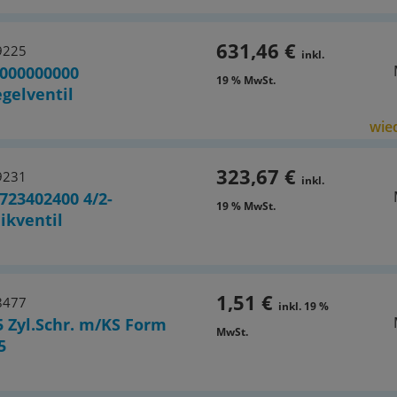
631,46 €
9225
inkl.
000000000
19 % MwSt.
gelventil
wied
323,67 €
9231
inkl.
723402400 4/2-
19 % MwSt.
ikventil
1,51 €
8477
inkl. 19 %
5 Zyl.Schr. m/KS Form
MwSt.
5