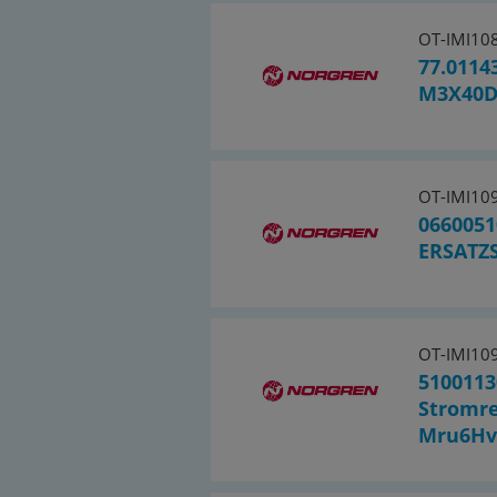
OT-IMI10
77.0114
M3X40D
OT-IMI10
0660051
ERSATZ
OT-IMI10
5100113
Stromre
Mru6Hv