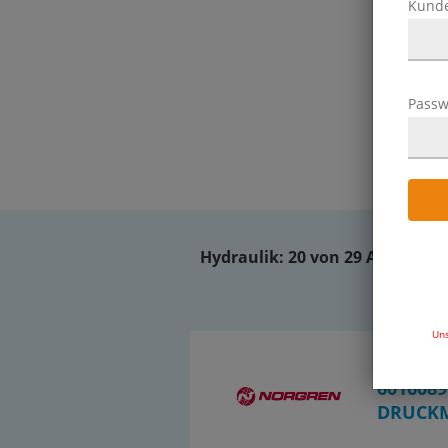
Kund
Passw
Hydraulik:
20 von 29 Artikeln
Uns
OT-IMI04
6016089
DRUCKM