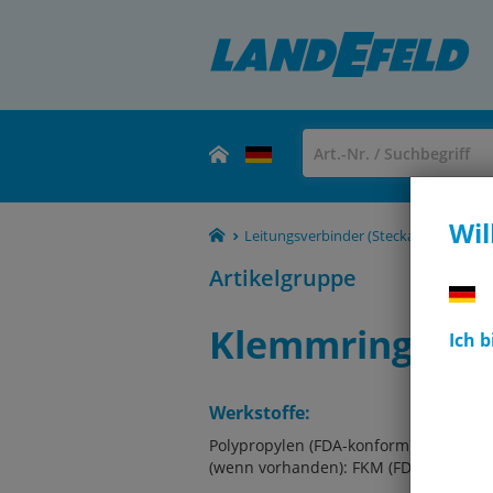
Wil
Leitungsverbinder (Steckanschlüsse, 
Artikelgruppe
Klemmringe
Ich 
Werkstoffe:
Polypropylen (FDA-konform) oder PVDF
(wenn vorhanden): FKM (FDA-konform)