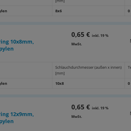
[mm]
ylen
8x6
0
0,65 €
inkl. 19 %
ing 10x8mm,
MwSt.
pylen
Schlauchdurchmesser (außen x innen)
T
[mm]
ylen
10x8
0
0,65 €
inkl. 19 %
ing 12x9mm,
MwSt.
pylen