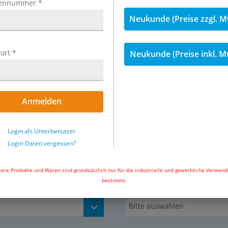
ennummer
*
Neukunde (Preise zzgl. M
VDF: -20°C bis +120°C
ort
*
Neukunde (Preise inkl. M
uch demineralisiert), neutrale
n, für den Kontakt mit
Anmelden
Exemplarische Darstellung: Klemm
Login als Unterbenutzer
emikalien, hydrolysebeständig,
Login-Daten vergessen?
ngen sind FDA-konform,
chen aus PA, PUR, PE, PTFE und
ere Produkte und Waren sind grundsätzlich nur für die industrielle und gewerbliche Verwen
bestimmt.
Schlauchdurchmesser (außen x i
Bitte auswählen
)