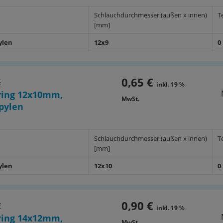
Schlauchdurchmesser (außen x innen)
T
[mm]
ylen
12x9
0
0,65 €
E
inkl. 19 %
ing 12x10mm,
MwSt.
pylen
Schlauchdurchmesser (außen x innen)
T
[mm]
ylen
12x10
0
0,90 €
E
inkl. 19 %
ing 14x12mm,
MwSt.