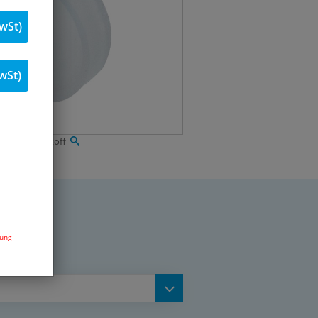
wSt)
wSt)
ring, Kunststoff
dung
nnen) [mm]