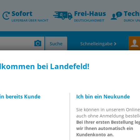
Sofort
Frei-Haus
Tech
LIEFERBAR ÜBER NACHT
DEUTSCHLANDWEIT
DURCH UN
Suche
Schnelleingabe
lkommen bei Landefeld!
Verschraubungen & Schlauchtüllen)
Schlauchverschraubungen aus Polyp
bin bereits Kunde
Ich bin ein Neukunde
Sie können in unserem Onlin
auch ohne Anmeldung bestell
Bei Ihrer ersten Bestellung le
 (FDA-konform), Dichtungen
wir Ihnen automatisch ein
Kundenkonto an.