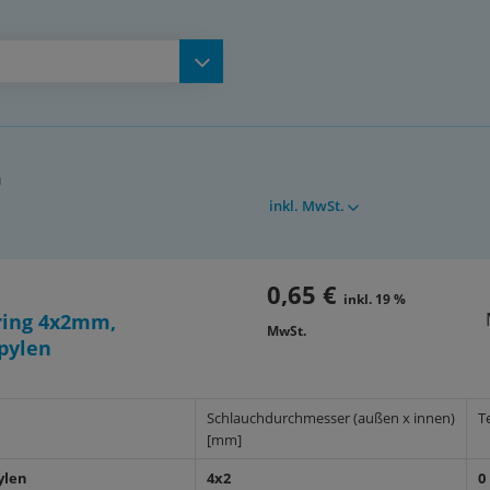
n
inkl. MwSt.
0,65 €
inkl. 19 %
ing 4x2mm,
MwSt.
pylen
Schlauchdurchmesser (außen x innen)
T
[mm]
ylen
4x2
0