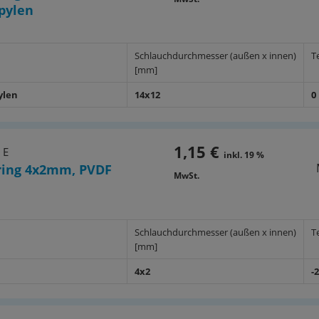
pylen
Schlauchdurchmesser (außen x innen)
T
[mm]
ylen
14x12
0
1,15 €
 E
inkl. 19 %
ing 4x2mm, PVDF
MwSt.
Schlauchdurchmesser (außen x innen)
T
[mm]
4x2
-