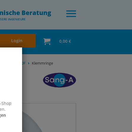
nische Beratung
SERE INGENIEURE
Login
0,00 €
ropylen & PVDF
Klemmringe
e-Shop
en.
gen