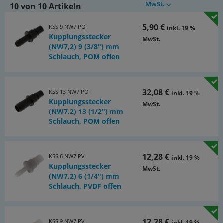
MwSt.
1100 l/min (17 l/min), in Verbindung mit absperrendem
10 von 10 Artikeln
Kupplungsstecker
-BA
: 770 l/min (12 l/min)
5,90 €
KSS 9 NW7 PO
inkl. 19 %
Hinweis:
Kupplungsstecker
MwSt.
(NW7,2) 9 (3/8") mm
Kupplungsdosen und Kupplungsstecker (offen oder
Schlauch, POM offen
absperrend) können beliebig kombiniert werden. Nicht mit
Werkstatt-Kupplungen NW 7,2 kombinierbar!
Kompatibel zu*:
32,08 €
KSS 13 NW7 PO
inkl. 19 %
Rectus (48)
Kupplungsstecker
MwSt.
(NW7,2) 13 (1/2") mm
*Namen und Bezeichnungen sind z.T. eingetragene Warenzeichen der
Schlauch, POM offen
jeweiligen Hersteller, **6 bar Eingangsdruck, 0,5 bar Druckdifferenz
Dokumente:
12,28 €
KSS 6 NW7 PV
inkl. 19 %
Katalogseite Atlas 9 (Seite 329y)
Kupplungsstecker
MwSt.
(PDF)
(NW7,2) 6 (1/4") mm
Schlauch, PVDF offen
12,28 €
KSS 9 NW7 PV
inkl. 19 %