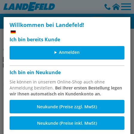
Willkommen bei Landefeld!
Schnellverschluss-Kupplungen aus POM / PVDF, NW 7,2
Ich bin bereits Kunde
Artikelgruppe
Anmelden
Ich bin ein Neukunde
Kupplungsstecker aus POM / PVDF
mit Schlauchtülle, NW 7,2
Sie können in unserem Online-Shop auch ohne
Anmeldung bestellen.
Bei Ihrer ersten Bestellung legen
wir Ihnen automatisch ein Kundenkonto an.
Neukunde (Preise zzgl. MwSt)
Neukunde (Preise inkl. MwSt)