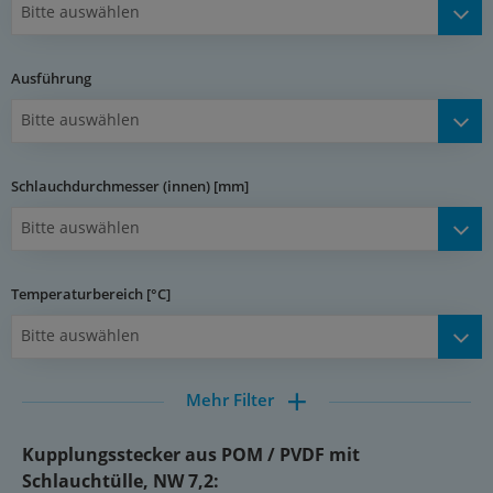
Bitte auswählen
Betriebsdruck:
0 - 10 bar
Ausführung
Durchfluss Luft (Wasser)**:
Bitte auswählen
1100 l/min (17 l/min), in Verbindung mit absperrendem
Kupplungsstecker
-BA
: 770 l/min (12 l/min)
Schlauchdurchmesser (innen) [mm]
Typ PVDF:
Bitte auswählen
Werkstoffe:
Körper: PVDF natur, Federn und Ventil: Edelstahl 1.4571,
Dichtungen: FKM
Temperaturbereich [°C]
Temperaturbereich:
Bitte auswählen
-20°C bis max. +120°C
Betriebsdruck:
Mehr Filter
0 - 8 bar
Kupplungsstecker aus POM / PVDF mit
Durchfluss Luft (Wasser)**:
Schlauchtülle, NW 7,2: