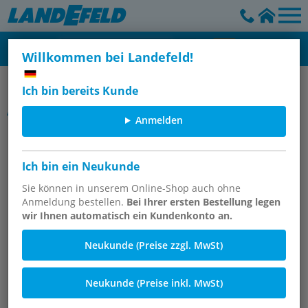
Willkommen bei Landefeld!
IQS-Steckanschlüsse aus Edelstahl - ES (4-16 mm)
Ich bin bereits Kunde
Artikelgruppe
Anmelden
L-Ringstücke, ES
Ich bin ein Neukunde
Sie können in unserem Online-Shop auch ohne
Anmeldung bestellen.
Bei Ihrer ersten Bestellung legen
wir Ihnen automatisch ein Kundenkonto an.
Neukunde (Preise zzgl. MwSt)
Neukunde (Preise inkl. MwSt)