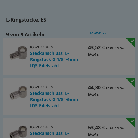
Dokumente:
Katalogseite Atlas 9 (Seite 97)
(PDF)
L-Ringstücke, ES:
Dokumentation
(PDF)
MwSt.
9 von 9 Artikeln
Dokumentation: Stellungnahme FDA
(PDF)
43,52 €
IQSVLK 184 ES
inkl. 19 %
Steckanschluss, L-
Dokumentation: Entscheidungshilfe für die Auswahl
MwSt.
Ringstück G 1/8"-4mm,
von IQS-Steckanschlüssen und passenden Schläuchen
IQS-Edelstahl
(PDF)
44,30 €
IQSVLK 186 ES
inkl. 19 %
Steckanschluss, L-
MwSt.
Ringstück G 1/8"-6mm,
IQS-Edelstahl
53,48 €
IQSVLK 188 ES
inkl. 19 %
Steckanschluss, L-
MwSt.