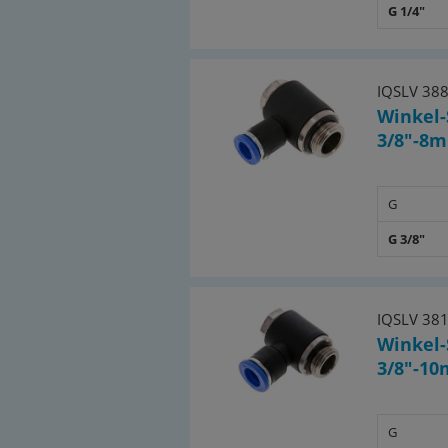
G 1/4"
IQSLV 38
Winkel-
3/8"-8m
G
G 3/8"
IQSLV 38
Winkel-
3/8"-10
G