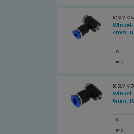
IQSLV M5
Winkel-
4mm, I
G
M 5
IQSLV M5
Winkel-
6mm, I
G
M 5