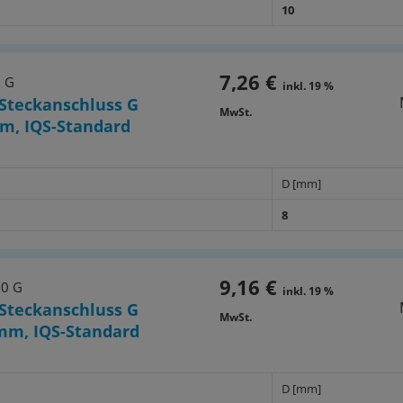
10
7,26 €
8 G
inkl. 19 %
Steckanschluss G
MwSt.
m, IQS-Standard
D [mm]
8
9,16 €
10 G
inkl. 19 %
Steckanschluss G
MwSt.
mm, IQS-Standard
D [mm]