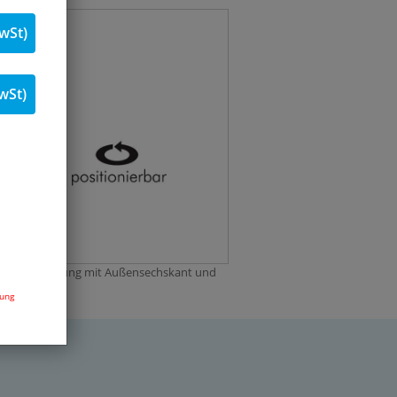
wSt)
wSt)
eckverschraubung mit Außensechskant und
dung