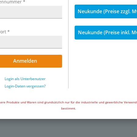
ennummer
*
Neukunde (Preise zzgl. M
: Stahl vernickelt / PA66),
allen: Edelstahl, Patrone:
ort
*
 ausschließlich silikonfreie
Neukunde (Preise inkl. M
det)
Anmelden
Login als Unterbenutzer
Login-Daten vergessen?
Exemplarische Darstellung: L-St
le Gase, Wasser (Wasser bis
zylindrischem Gewinde
ere Produkte und Waren sind grundsätzlich nur für die industrielle und gewerbliche Verwen
r Rahmendaten durch uns
bestimmt.
g,