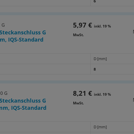
6
5,97 €
8 G
inkl. 19 %
Steckanschluss G
MwSt.
m, IQS-Standard
D [mm]
8
8,21 €
10 G
inkl. 19 %
Steckanschluss G
MwSt.
mm, IQS-Standard
D [mm]