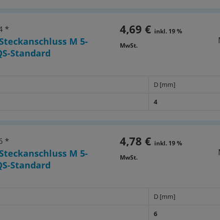
4,69 €
4 *
inkl. 19 %
Steckanschluss M 5-
MwSt.
QS-Standard
D [mm]
4
4,78 €
6 *
inkl. 19 %
Steckanschluss M 5-
MwSt.
QS-Standard
D [mm]
6