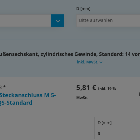
ichteten Gewinde oder mit
D [mm]
rtem O-Ring
Bitte auswählen
ußensechskant, zylindrisches Gewinde, Standard:
14 von
ilfe für die Auswahl von
inkl. MwSt.
senden Schläuchen
5,81 €
3 *
inkl. 19 %
Steckanschluss M 5-
MwSt.
QS-Standard
D [mm]
3