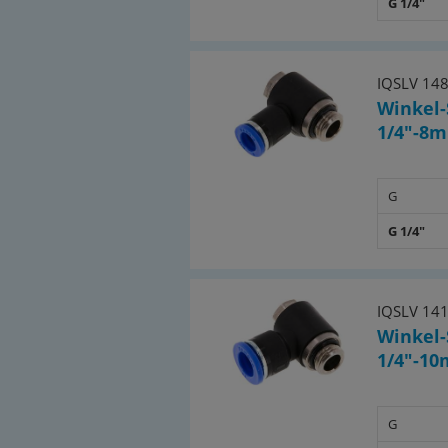
G 1/4"
IQSLV 14
Winkel-
1/4"-8m
G
G 1/4"
IQSLV 14
Winkel-
1/4"-10
G