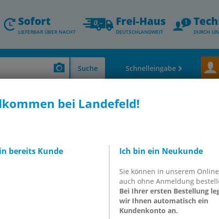
Sofort
Frei-Haus
Tech
LIEFERBAR ÜBER NACHT
DEUTSCHLANDWEIT
DURCH UN
Suche
Schnelleingabe
lkommen bei Landefeld!
Verschraubungen & Schlauchtüllen)
IQS-Steckanschlüsse für Standardan
 zylindrisches Gewinde, Standard
bin bereits Kunde
Ich bin ein Neukunde
raubungen mit
Sie können in unserem Onlin
, zylindrisches Gewinde,
auch ohne Anmeldung bestell
Bei Ihrer ersten Bestellung le
wir Ihnen automatisch ein
Kundenkonto an.