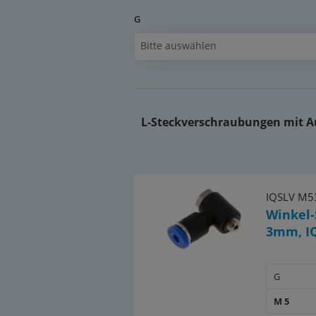
•lieferbar mit konischem, PTFE-besch
G
zylindrischem Gewinde mit gekamme
Bitte auswählen
*nur während der Montage positionierbar
Dokumente:
Katalogseite Atlas 9 (Seite 50y)
(PDF)
L-Steckverschraubungen mit A
Dokumentation: Entscheidungsh
IQS-Steckanschlüssen und pas
(PDF)
IQSLV M5
Winkel-
3mm, I
G
M 5