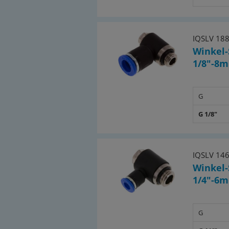
IQSLV 18
Winkel-
1/8"-8m
G
G 1/8"
IQSLV 14
Winkel-
1/4"-6m
G