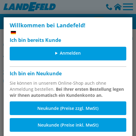
Willkommen bei Landefeld!
(Auslaufartikel) Steckanschlüsse aus Messing und Edelstahl (4-14
Ich bin bereits Kunde
mm)
Anmelden
Artikelgruppe
LE-Einschraubsteckanschlüsse mit
zylindrischem Gewinde
Ich bin ein Neukunde
(positionierbar) (Auslaufartikel)
Sie können in unserem Online-Shop auch ohne
Anmeldung bestellen.
Bei Ihrer ersten Bestellung legen
wir Ihnen automatisch ein Kundenkonto an.
Neukunde (Preise zzgl. MwSt)
Neukunde (Preise inkl. MwSt)