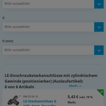
Bitte auswählen
Betriebsdruck:
-0,95 bis 15 bar
G
Baureihe Edelstahl
Bitte auswählen
Werkstoffe:
Körper: Edelstahl (316), Dichtung: FKM, Lösering: Edelstahl (316)
D [mm]
Temperaturbereich:
Bitte auswählen
-15°C bis max. +110°C
Betriebsdruck:
-0,95 bis 18 bar
LE-Einschraubsteckanschlüsse mit zylindrischem
Information:
Gewinde (positionierbar) (Auslaufartikel):
Bei der Montage werden ausschließlich silikonfreie Dichtungen
MwSt.
6 von 6 Artikeln
und Fette verwendet!
5,43 €
RIB 93 04 10
Dokumente:
inkl. 19 %
LE-Steckanschluss G
MwSt.
Katalogseite Pneumatik Atlas 8 (Seite 75)
1/8"-4mm, Baureihe